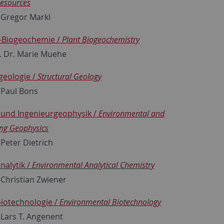
Resources
. Gregor Markl
n-Biogeochemie /
Plant Biogeochemistry
f. Dr. Marie Muehe
geologie /
Structural Geology
. Paul Bons
und Ingenieurgeophysik /
Environmental and
ing Geophysics
 Peter Dietrich
alytik /
Environmental Analytical Chemistry
. Christian Zwiener
iotechnologie /
Environmental Biotechnology
. Lars T. Angenent