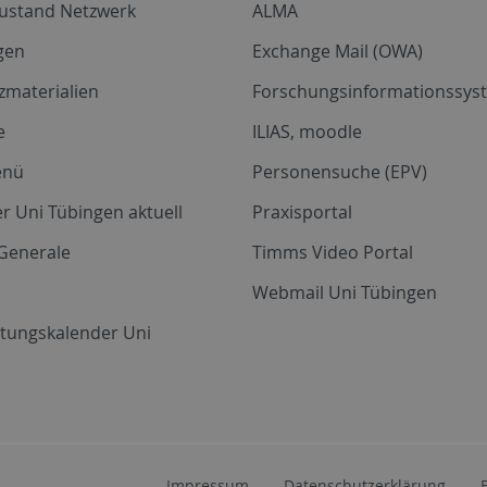
zustand Netzwerk
ALMA
gen
Exchange Mail (OWA)
zmaterialien
Forschungsinformationssyst
e
ILIAS, moodle
enü
Personensuche (EPV)
r Uni Tübingen aktuell
Praxisportal
Generale
Timms Video Portal
Webmail Uni Tübingen
ltungskalender Uni
Impressum
Datenschutzerklärung