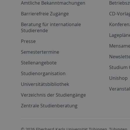
Amtliche Bekanntmachungen
Betriebs
Barrierefreie Zugänge
CD-Vorla
Beratung für internationale
Konferen
Studierende
Lageplän
Presse
Mensam
Semestertermine
Newslette
Stellenangebote
Studium 
Studienorganisation
Unishop
Universitätsbibliothek
Veransta
Verzeichnis der Studiengänge
Zentrale Studienberatung
© 2026 Eberhard Karls Universität Tübingen, Tübingen