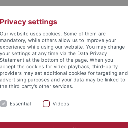
UNI A-Z
KONTAKT
Privacy settings
Our website uses cookies. Some of them are
mandatory, while others allow us to improve your
experience while using our website. You may change
your settings at any time via the Data Privacy
Statement at the bottom of the page. When you
akultät
accept the cookies for video playback, third-party
schaften
providers may set additional cookies for targeting and
advertising purposes and your data may be linked to
the third party’s other services.
Essential
Videos
RSCHUNG
ARBEITSGRUPPEN
SAMMLU
Gleichstellung
GUZ Safety
Field Safety
Sonstiges