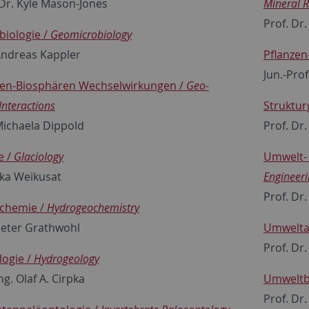
 Dr. Kyle Mason-Jones
Mineral 
Prof. Dr
iologie /
Geomicrobiology
 Andreas Kappler
Pflanze
Jun.-Pro
en-Biosphären Wechselwirkungen /
Geo-
Interactions
Struktur
 Michaela Dippold
Prof. Dr
e /
Glaciology
Umwelt- 
Ilka Weikusat
Engineer
Prof. Dr.
chemie /
Hydrogeochemistry
 Peter Grathwohl
Umweltan
Prof. Dr
ogie /
Hydrogeology
ng. Olaf A. Cirpka
Umweltb
Prof. Dr