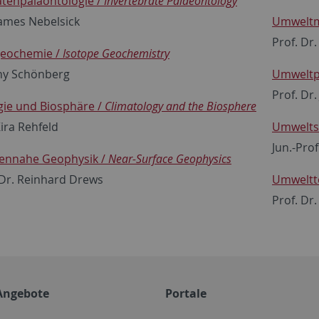
atenpaläontologie /
Invertebrate Palaeontology
James Nebelsick
Umweltm
Prof. Dr.
geochemie /
Isotope Geochemistry
ny Schönberg
Umweltp
Prof. Dr
gie und Biosphäre /
Climatology and the Biosphere
Kira Rehfeld
Umwelts
Jun.-Prof
ennahe Geophysik /
Near-Surface Geophysics
. Dr. Reinhard Drews
Umweltto
Prof. Dr
Angebote
Portale