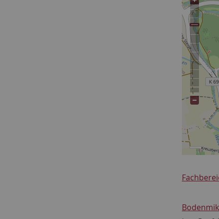
Fachberei
Bodenmikr