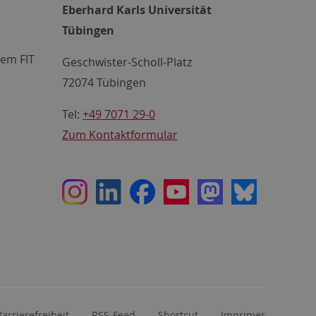
Eberhard Karls Universität
Tübingen
em FIT
Geschwister-Scholl-Platz
72074 Tübingen
Tel:
+49 7071 29-0
Zum Kontaktformular
Instagram
LinkedIn
Facebook
Youtube
Mastodon
Bluesky
Barrierefreiheit
RSS-Feed
Shortcut
Imprimer