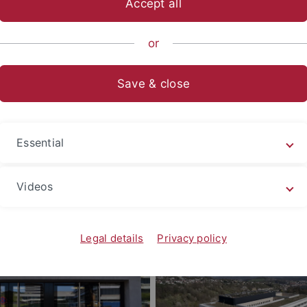
Accept all
sch-Naturwissenschaftliche Fakultät
Fachbereiche
Geowiss
or
Save & close
und Umweltforschungszentrum (GUZ)
und Umweltforschungszentrum beherbergt alle in den Geo
Essential
uppen. Es befindet sich in unmittelbarer Nähe zu den weite
ten. /
The Geo- and Environmental Center hosts all work groups ac
Videos
nity to the universities' further science departments.
Legal details
Privacy policy