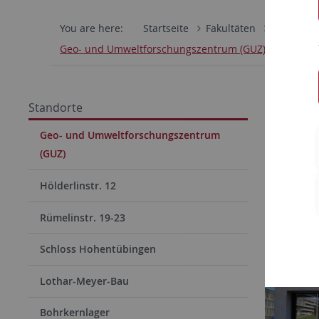
You are here:
Startseite
Fakultäten
Mathemati
Geo- und Umweltforschungszentrum (GUZ)
Geo- 
Standorte
Geo- und Umweltforschungszentrum
Das Geo- 
(GUZ)
Arbeitsgr
Hölderlinstr. 12
Universitä
close vinci
Rümelinstr. 19-23
Schloss Hohentübingen
Lothar-Meyer-Bau
Bohrkernlager