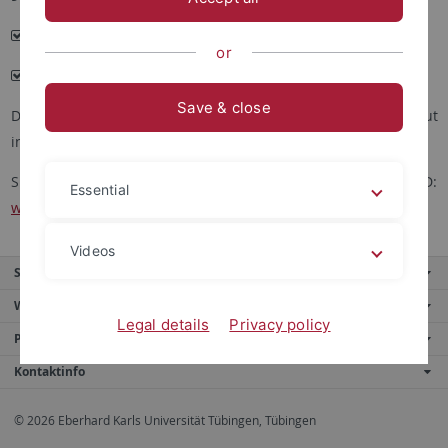
Anmeldeformular als DOCX: [
DOWNLOAD
]
or
Informationen zum TOPIK-Test 2024 als PDF: [
DOWNLOAD
]
Save & close
Die Unterlagen wurden vom Koreanischen Erziehungsinstitut
in Deutschland (KEID) zur Verfügung gestellt.
Sie finden die Dokumente auch auf der Seite des KEID:
Essential
www.keid.de
.
Videos
Service
Weitere Angebote
Legal details
Privacy policy
Portale
Kontaktinfo
© 2026 Eberhard Karls Universität Tübingen, Tübingen