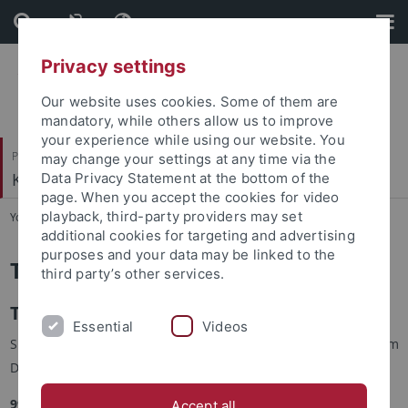
Skip
Skip
to
to
content
footer
Privacy settings
Our website uses cookies. Some of them are
mandatory, while others allow us to improve
your experience while using our website. You
Philosophische Fakultät
may change your settings at any time via the
Koreanistik
Data Privacy Statement at the bottom of the
page. When you accept the cookies for video
playback, third-party providers may set
You are here:
Startseite
...
TOPIK Anmeldeunterlagen
additional cookies for targeting and advertising
purposes and your data may be linked to the
TOPIK Test in Tübingen
third party’s other services.
TOPIK Anmeldeunterlagen
Essential
Videos
Sie finden hier die Anmeldeunterlagen für den TOPIK-Test zum
Download.
99. TOPIK-TEST 2025 (am 12. April 2025)
Accept all