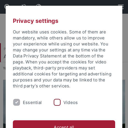
Skip
Skip
to
to
content
footer
Privacy settings
Our website uses cookies. Some of them are
mandatory, while others allow us to improve
your experience while using our website. You
Philosophische Fakultät
may change your settings at any time via the
Alte Geschichte
Data Privacy Statement at the bottom of the
page. When you accept the cookies for video
playback, third-party providers may set
You are here:
Startseite
...
Seminar
additional cookies for targeting and advertising
purposes and your data may be linked to the
third party’s other services.
Essential
Videos
Accept all