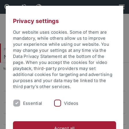
Skip
Skip
to
to
content
footer
Privacy settings
Our website uses cookies. Some of them are
mandatory, while others allow us to improve
your experience while using our website. You
Philosophische Fakultät
may change your settings at any time via the
Neuere Geschichte
Data Privacy Statement at the bottom of the
page. When you accept the cookies for video
playback, third-party providers may set
You are here:
Startseite
...
Enite Giovanelli
additional cookies for targeting and advertising
purposes and your data may be linked to the
Prof. Dr. Ewald Frie
third party’s other services.
Doktorandinnen und Doktoranden
Essential
Videos
Adler, Miriam
Enite Giovanelli
Accept all