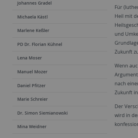
Johannes Gradel
Für (luthe
Heil mit 
Michaela Kästl
Heilsgesc
Marlene Keßler
und Umkeh
Grundlage
PD Dr. Florian Kühnel
Zukunft z
Lena Moser
Wenn auch
Manuel Mozer
Argumenta
nach eine
Daniel Pfitzer
Zukunft in
Marie Schreier
Der Versc
Dr. Simon Siemianowski
wird in d
konfession
Mina Weidner