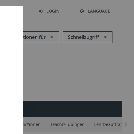
SEARCH
LOGIN
LANGUAGE
Informationen für
Schnellzugriff
äfte und Tutor*innen
Teach@Tübingen
Lehrbeauftragte