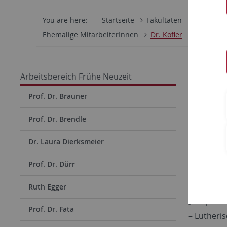
You are here:
Startseite
Fakultäten
Philosoph
Ehemalige MitarbeiterInnen
Dr. Kofler
Dr. S
Arbeitsbereich Frühe Neuzeit
Konta
Prof. Dr. Brauner
Email:
su
Prof. Dr. Brendle
Ehemalige
Dr. Laura Dierksmeier
Vita
Publi
Prof. Dr. Dürr
Forsc
Ruth Egger
„Propheti
Prof. Dr. Fata
– Lutheris