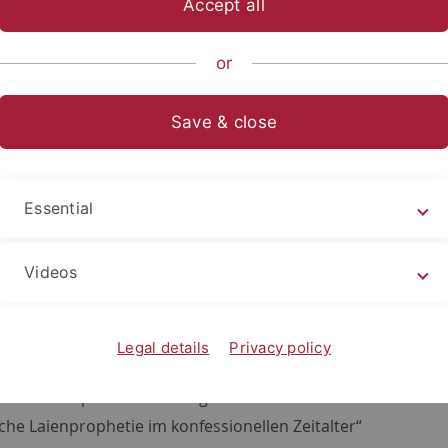
Accept all
ische Fakultät
...
Neuere Geschichte
Personen
Arbeits
or
Save & close
usanne Kofler (geb. Junk)
kt
Essential
sanne.kofler
@uni-tuebingen.de
 Kollegiatin im
Graduiertenkolleg "Religiöses Wissen"
Videos
kationen
Lehrveranstaltungen
Legal details
Privacy policy
hungsprojekt:
e als Partizipation am Heilsgeschehen?
che Laienprophetie im konfessionellen Zeitalter“