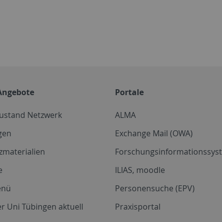
Angebote
Portale
zustand Netzwerk
ALMA
gen
Exchange Mail (OWA)
zmaterialien
Forschungsinformationssyst
e
ILIAS, moodle
enü
Personensuche (EPV)
r Uni Tübingen aktuell
Praxisportal