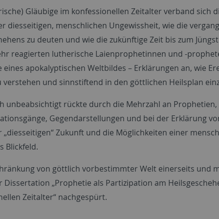
rische) Gläubige im konfessionellen Zeitalter verband sich 
der diesseitigen, menschlichen Ungewissheit, wie die verga
hehens zu deuten und wie die zukünftige Zeit bis zum Jüngst
r reagierten lutherische Laienprophetinnen und -prophete
 eines apokalyptischen Weltbildes – Erklärungen an, wie E
u verstehen und sinnstiftend in den göttlichen Heilsplan ei
 unbeabsichtigt rückte durch die Mehrzahl an Prophetien,
tionsgänge, Gegendarstellungen und bei der Erklärung von 
r „diesseitigen“ Zukunft und die Möglichkeiten einer mensch
s Blickfeld.
hränkung von göttlich vorbestimmter Welt einerseits und m
er Dissertation „Prophetie als Partizipation am Heilsgesche
ellen Zeitalter“ nachgespürt.