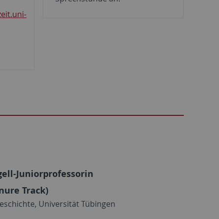
it.uni-
ll-Juniorprofessorin
nure Track)
schichte, Universität Tübingen