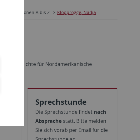
itut
Personen A bis Z
Klopprogge, Nadja
hichte
ür Zeitgeschichte für Nordamerikanische
Sprechstunde
,
Die Sprechstunde findet
nach
Absprache
statt. Bitte melden
Sie sich vorab per Email für die
Sprechstunde an.