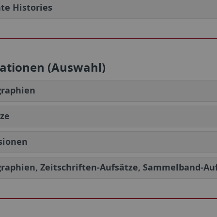
te Histories
kationen (Auswahl)
raphien
tze
sionen
aphien, Zeitschriften-Aufsätze, Sammelband-Au