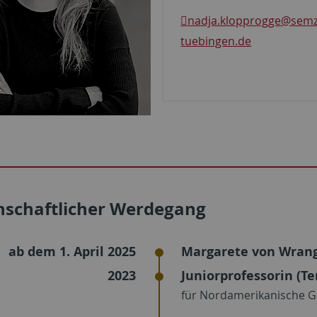
nadja.klopprogge
@semze
tuebingen.de
nschaftlicher Werdegang
ab dem 1. April 2025
Margarete von Wrange
2023
Juniorprofessorin (Te
für Nordamerikanische Ge