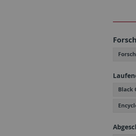
Forsc
Forsc
Laufen
Black 
Encycl
Abgesc