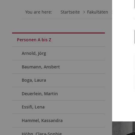
You are here:
Startseite
Fakultäten
Philosoph
Jun.-
Personen A bis Z
Junior
Arnold, Jörg
Nadja Klo
Baumann, Ansbert
Geschicht
Boga, Laura
Deuerlein, Martin
Essifi, Lena
Hammel, Kassandra
Höhn, Clara-Sophie