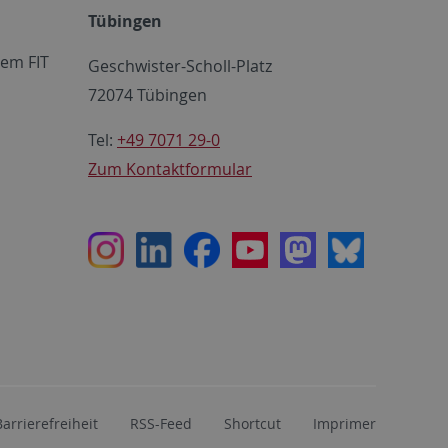
Tübingen
em FIT
Geschwister-Scholl-Platz
72074 Tübingen
Tel:
+49 7071 29-0
Zum Kontaktformular
Instagram
LinkedIn
Facebook
Youtube
Mastodon
Bluesky
Barrierefreiheit
RSS-Feed
Shortcut
Imprimer