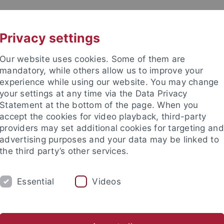
UNI A-Z
KONTAKT
Privacy settings
Our website uses cookies. Some of them are
mandatory, while others allow us to improve your
experience while using our website. You may change
your settings at any time via the Data Privacy
Statement at the bottom of the page. When you
accept the cookies for video playback, third-party
providers may set additional cookies for targeting and
advertising purposes and your data may be linked to
the third party’s other services.
Essential
Videos
FORSCHUNG
USA
ERASMUS
, M.A.
Ehemalige Mitarbeitende