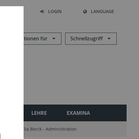
SEARCH
LOGIN
LANGUAGE
Informationen für
Schnellzugriff
ONEN
LEHRE
EXAMINA
aßmer
Julia Borck - Administration