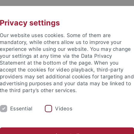
UNI A-Z
KONTAKT
Privacy settings
Our website uses cookies. Some of them are
mandatory, while others allow us to improve your
experience while using our website. You may change
your settings at any time via the Data Privacy
Statement at the bottom of the page. When you
accept the cookies for video playback, third-party
providers may set additional cookies for targeting and
advertising purposes and your data may be linked to
the third party’s other services.
Essential
Videos
M
FORSCHUNG
EDIKO
FUNKTI
Isabel Janßen M.A.
Lisa Maier-Raab M.A.
Dr. René W