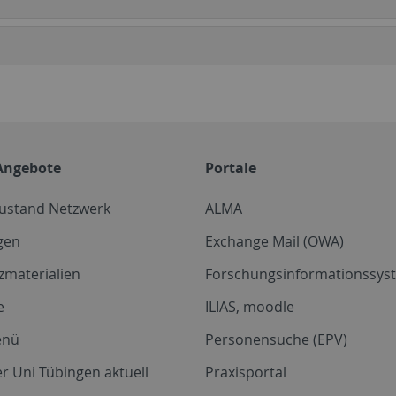
Angebote
Portale
zustand Netzwerk
ALMA
gen
Exchange Mail (OWA)
zmaterialien
Forschungsinformationssyst
e
ILIAS, moodle
enü
Personensuche (EPV)
r Uni Tübingen aktuell
Praxisportal