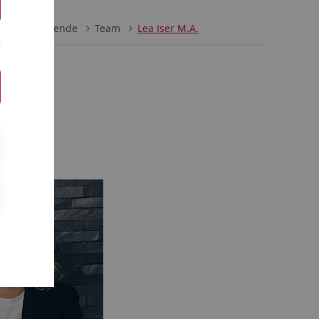
Mitarbeitende
Team
Lea Iser M.A.