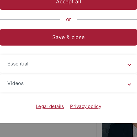
Accept all
ische Fakultät
...
Abteilungen
Neuere deutsche Literatur
or
Save & close
n
20–1720
“
Essential
Videos
Legal details
Privacy policy