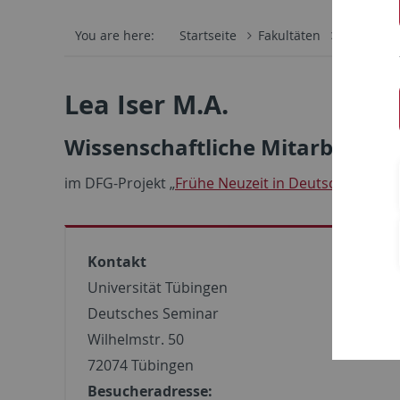
You are here:
Startseite
Fakultäten
Philosoph
Lea Iser M.A.
Wissenschaftliche Mitarbeiteri
im DFG-Projekt „
Frühe Neuzeit in Deutschland 16
Kontakt
Universität Tübingen
Deutsches Seminar
Wilhelmstr. 50
72074 Tübingen
Besucheradresse: