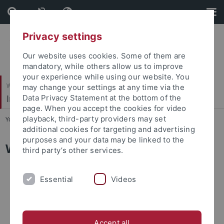
Skip
Skip
to
to
content
footer
Privacy settings
Our website uses cookies. Some of them are
mandatory, while others allow us to improve
your experience while using our website. You
Wirtschafts- und Sozialwissenschaftliche Fakultät
may change your settings at any time via the
Institut für Soziologie
Data Privacy Statement at the bottom of the
page. When you accept the cookies for video
playback, third-party providers may set
You are here:
Startseite
...
Biografische Daten
additional cookies for targeting and advertising
purposes and your data may be linked to the
Wissenschaftlicher Werdegang
third party’s other services.
seit 2011
Essential
Videos
Professor für Soziologie
Schwerpunkt Makrosoziologie und empirische
Bildungsforschung am Institut für Soziologie der
Accept all