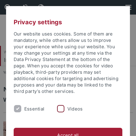
Skip
Skip
to
to
content
footer
Privacy settings
Our website uses cookies. Some of them are
mandatory, while others allow us to improve
your experience while using our website. You
Wirtschafts- und Sozialwissenschaftliche Fakultät
may change your settings at any time via the
Institut für Soziologie
Data Privacy Statement at the bottom of the
page. When you accept the cookies for video
playback, third-party providers may set
You are here:
Startseite
...
Personen
additional cookies for targeting and advertising
purposes and your data may be linked to the
Nicole Sommer, M.A.
third party’s other services.
Wissenschaftliche Mitarbeiterin
Essential
Videos
Accept all