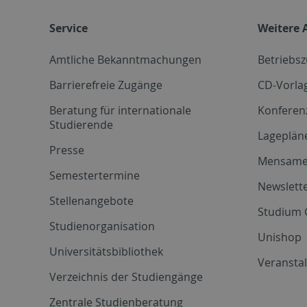
Service
Weitere 
Amtliche Bekanntmachungen
Betriebs
Barrierefreie Zugänge
CD-Vorla
Beratung für internationale
Konferen
Studierende
Lageplän
Presse
Mensam
Semestertermine
Newslette
Stellenangebote
Studium 
Studienorganisation
Unishop
Universitätsbibliothek
Veransta
Verzeichnis der Studiengänge
Zentrale Studienberatung