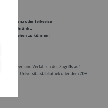
eite ist ganz oder teilweise
eite beschränkt.
mationen sehen zu können!
en, Lizenzen und Verfahren des Zugriffs auf
kultät, der Universitätsbibliothek oder dem ZDV