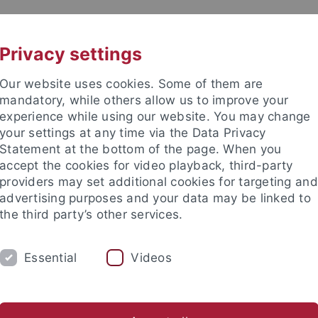
UNI A-Z
KONTAKT
Privacy settings
Our website uses cookies. Some of them are
mandatory, while others allow us to improve your
experience while using our website. You may change
your settings at any time via the Data Privacy
Statement at the bottom of the page. When you
e Fakultät
accept the cookies for video playback, third-party
providers may set additional cookies for targeting and
advertising purposes and your data may be linked to
the third party’s other services.
Essential
Videos
SE
FAQ
INTERN
ts- und Sozialwissenschaftliche Fakultät
...
Fachbereich Wirts