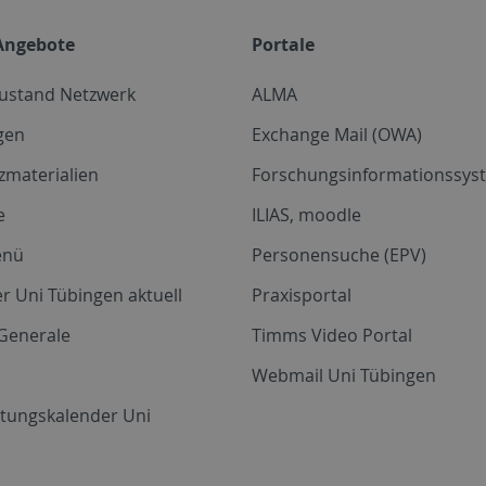
Angebote
Portale
zustand Netzwerk
ALMA
gen
Exchange Mail (OWA)
zmaterialien
Forschungsinformationssyst
e
ILIAS, moodle
enü
Personensuche (EPV)
r Uni Tübingen aktuell
Praxisportal
Generale
Timms Video Portal
Webmail Uni Tübingen
ltungskalender Uni