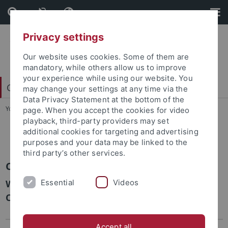
Skip
Skip
to
to
content
footer
Privacy settings
Our website uses cookies. Some of them are
mandatory, while others allow us to improve
your experience while using our website. You
China Centrum Tübingen (CCT)
may change your settings at any time via the
Data Privacy Statement at the bottom of the
You are here:
Startseite
...
Schildge, Charles 王昊
page. When you accept the cookies for video
playback, third-party providers may set
additional cookies for targeting and advertising
Schildge, Charles 王昊
purposes and your data may be linked to the
third party’s other services.
Charles Schildge, M.A. 王昊
Essential
Videos
Wissenschaftlicher Mitarbeiter, Koordination
CCT
Accept all