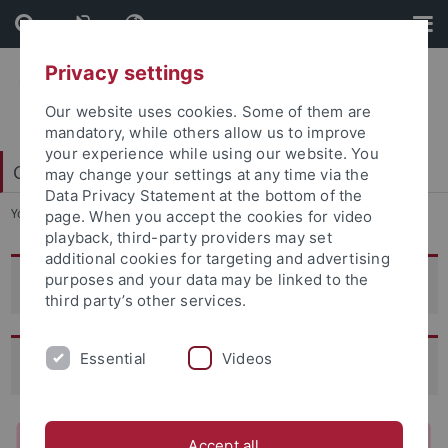
Skip
Skip
to
to
content
footer
Privacy settings
Our website uses cookies. Some of them are
mandatory, while others allow us to improve
your experience while using our website. You
College of Fellows
may change your settings at any time via the
Data Privacy Statement at the bottom of the
You are here:
Startseite
...
Focus Groups Archiv
page. When you accept the cookies for video
playback, third-party providers may set
additional cookies for targeting and advertising
purposes and your data may be linked to the
Focus Groups Archiv
third party’s other services.
Essential
Videos
New Horizons: Sustainable Polymers
Accept all