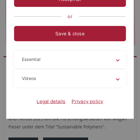
or
Save & close
Essential
Im Rahmen ihrer Exzellenzstrategie möchte die Universität
neue, wegweisende Horizonte für die Forschung eröffnen.
Videos
Mit dem Programm
New Horizons
sollen Persönlichkeiten
nach Tübingen geholt werden, die das Potenzial haben,
innovative Impulse zu geben.
Legal details
Privacy policy
Die Focus Group organisiert ihre Aktivitäten im Sommer
und Herbst 2025 um die Forschungsarbeiten von Megan
Fieser unter dem Titel “Sustainable Polymers”.