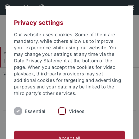
Skip
Skip
to
to
content
footer
Privacy settings
Our website uses cookies. Some of them are
mandatory, while others allow us to improve
your experience while using our website. You
Wirtschafts- und Sozialwissenschaftliche Fakultät
may change your settings at any time via the
Institut für Sportwissenschaft
Data Privacy Statement at the bottom of the
page. When you accept the cookies for video
playback, third-party providers may set
You are here:
Startseite
...
Sportpsychologie und Methodenlehre
additional cookies for targeting and advertising
purposes and your data may be linked to the
Sportökonomik, Sportmanagement und Sportpublizistik
third party’s other services.
Sportpsychologie und Methodenlehre
Essential
Videos
Team
Forschung
Accept all