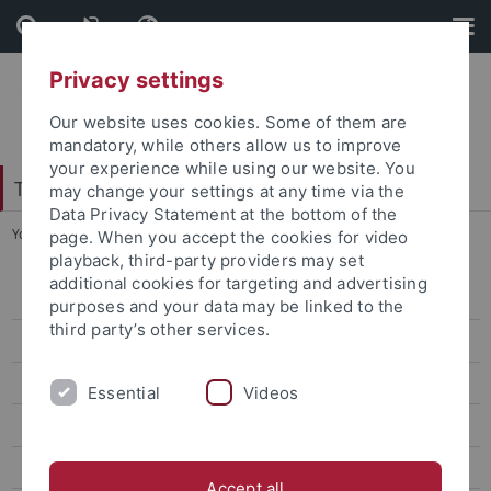
Skip
Skip
to
to
content
footer
Privacy settings
Our website uses cookies. Some of them are
mandatory, while others allow us to improve
your experience while using our website. You
Tübinger Forum für Wissenschaftskulturen
may change your settings at any time via the
Data Privacy Statement at the bottom of the
You are here:
Startseite
...
Projektgruppen
page. When you accept the cookies for video
playback, third-party providers may set
additional cookies for targeting and advertising
Studienkolleg 2006/2007
purposes and your data may be linked to the
third party’s other services.
Studienkolleg 2007/2008
Studienkolleg 2008/2009
Essential
Videos
Studienkolleg 2009/2010
Studienkolleg 2010/2011
Accept all