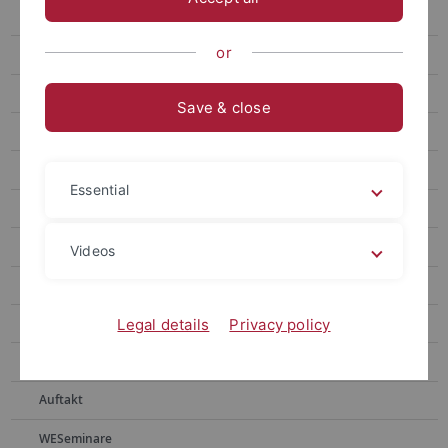
Studienkolleg 2011/2012
or
Studienkolleg 2012/2013
Studienkolleg 2013/2014
Save & close
Studienkolleg 2014/2015
Studienkolleg 2015/2016
Essential
Studienkolleg 2016/2017
Programm
Videos
Projektgruppen
Thema
Legal details
Privacy policy
Kollegiaten
Auftakt
WESeminare