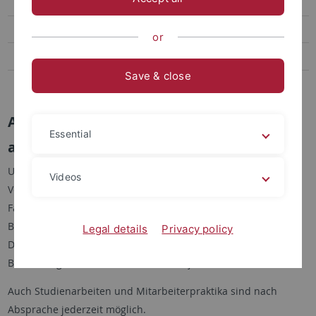
Projekte
Offene Stellen
or
Veröffentlichungen
Save & close
Kontakt
AK Gauglitz - Offene Stellen
Essential
aktuelle Stellenangebote
Unabhängig von den aktuellen Angeboten suchen wir zur
Videos
Verstärkung unserer Gruppe neue Mitarbeiter aus den
Fachrichtungen Chemie, Physik, Biochemie, Biologie,
Biotechnologie oder Informatik als Postdocs, Doktoranden,
Legal details
Privacy policy
Diplomanden und wissenschaftliche Hilfskräfte. Formlose
Bewerbungen von Interessenten sind jederzeit willkommen.
Auch Studienarbeiten und Mitarbeiterpraktika sind nach
Absprache jederzeit möglich.