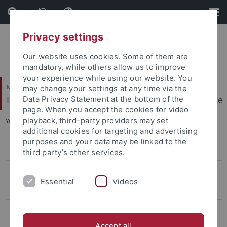
Skip
Skip
to
to
content
footer
Privacy settings
Our website uses cookies. Some of them are
mandatory, while others allow us to improve
your experience while using our website. You
Mathematisch-Naturwissenschaftliche Fakultät
may change your settings at any time via the
Institut für Physikalische und Theoretische Chemie
Data Privacy Statement at the bottom of the
page. When you accept the cookies for video
playback, third-party providers may set
You are here:
Startseite
...
Offene Stellen
additional cookies for targeting and advertising
purposes and your data may be linked to the
Startseite
third party’s other services.
Arbeitsgruppe
Essential
Videos
Lehre
Forschung
Accept all