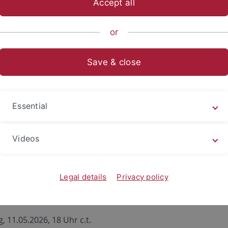
Accept all
or
rlesung – Was ist Kritik?
Save & close
, 24.04.2026, 18 Uhr c.t.
Essential
l: 24 Kupferbau
 Herzog
Videos
istische Rechtskritik
ktiven zur Überwindung des Androzentrismus im Völkerrec
Legal details
Privacy policy
, 11.05.2026, 18 Uhr c.t.