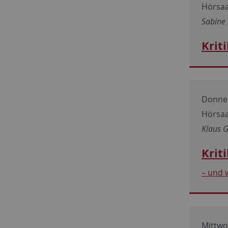
Hörsaa
Sabine 
Krit
Donner
Hörsaa
Klaus 
Krit
– und
Mittwoc