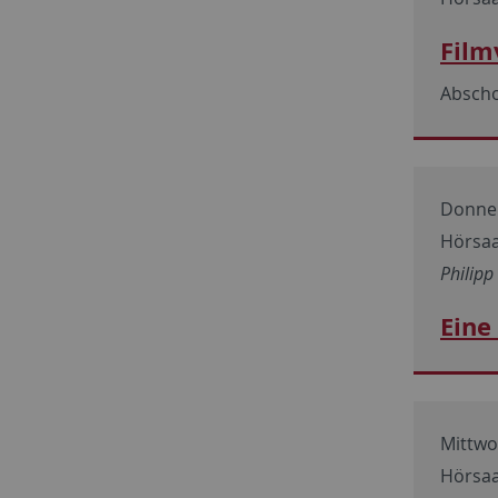
Film
Abscho
Donner
Hörsaa
Philip
Eine
Mittwoc
Hörsaa