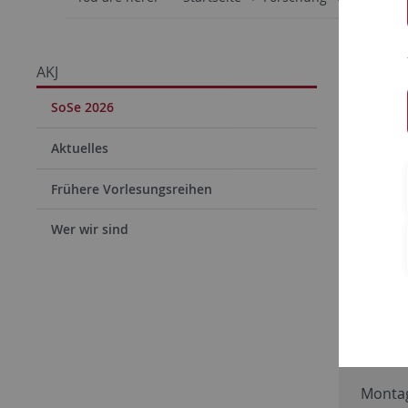
AKJ
Ringvo
SoSe 2026
Aktuelles
Freitag
Frühere Vorlesungsreihen
Hörsaa
Amelie
Wer wir sind
Femin
Perspe
Montag