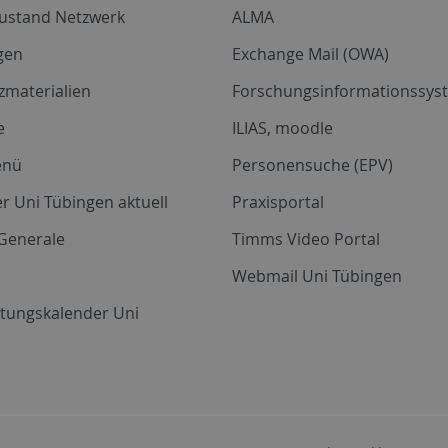
zustand Netzwerk
ALMA
gen
Exchange Mail (OWA)
zmaterialien
Forschungsinformationssyst
e
ILIAS, moodle
enü
Personensuche (EPV)
r Uni Tübingen aktuell
Praxisportal
Generale
Timms Video Portal
Webmail Uni Tübingen
ltungskalender Uni