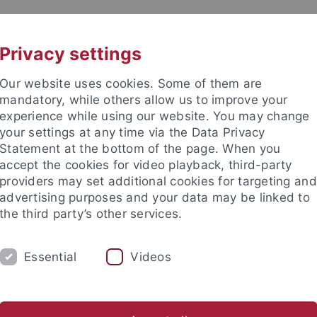
UNI A-Z
KONTAKT
Privacy settings
Our website uses cookies. Some of them are
mandatory, while others allow us to improve your
experience while using our website. You may change
your settings at any time via the Data Privacy
senschaftskulturen
Statement at the bottom of the page. When you
accept the cookies for video playback, third-party
providers may set additional cookies for targeting and
advertising purposes and your data may be linked to
the third party’s other services.
NGEN
STUDIENKOLLEG
KOOPERATIO
Essential
Videos
Rethinking Economics
Ambrosianum
nd Institute
Tübinger Forum für Wissenschaftskulturen (TFW)