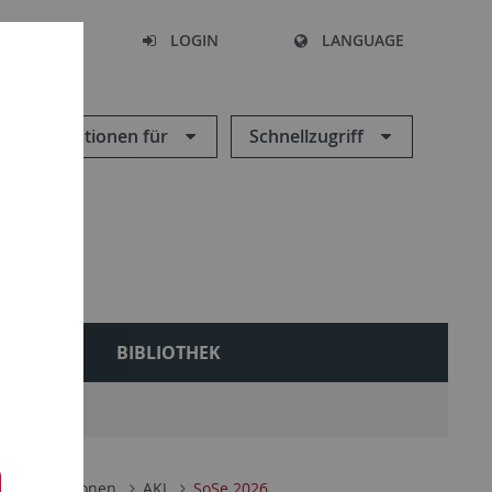
SEARCH
LOGIN
LANGUAGE
Informationen für
Schnellzugriff
NEN
BIBLIOTHEK
Kooperationen
AKJ
SoSe 2026