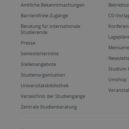
Amtliche Bekanntmachungen
Betriebs
Barrierefreie Zugänge
CD-Vorla
Beratung für internationale
Konferen
Studierende
Lageplän
Presse
Mensam
Semestertermine
Newslette
Stellenangebote
Studium 
Studienorganisation
Unishop
Universitätsbibliothek
Veransta
Verzeichnis der Studiengänge
Zentrale Studienberatung