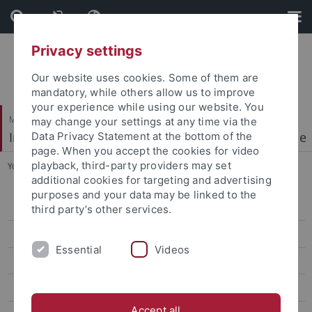
Skip
Skip
to
to
content
footer
Privacy settings
Our website uses cookies. Some of them are
mandatory, while others allow us to improve
your experience while using our website. You
Mathematisch-Naturwissenschaftliche Fakultät
may change your settings at any time via the
Institut für Physikalische und Theoretische Chemie
Data Privacy Statement at the bottom of the
page. When you accept the cookies for video
playback, third-party providers may set
You are here:
Startseite
...
AG Huhn
additional cookies for targeting and advertising
purposes and your data may be linked to the
Arbeitskreis
third party’s other services.
Forschung
Essential
Videos
Publikationen
Kooperationen
Accept all