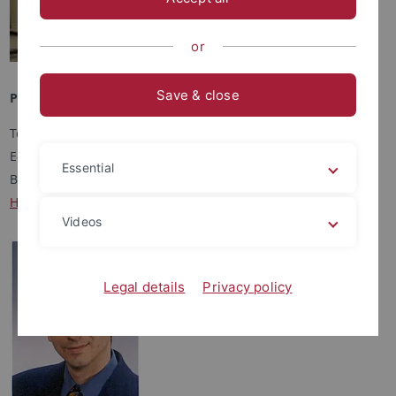
or
Save & close
Prof. Dr. Benedetta Casu
Tel.: 07071 / 29-76252
E-Mail:
benedetta.casu
@uni-tuebingen.de
Essential
Büro: A 05 A 35
Homepage
Videos
Legal details
Privacy policy