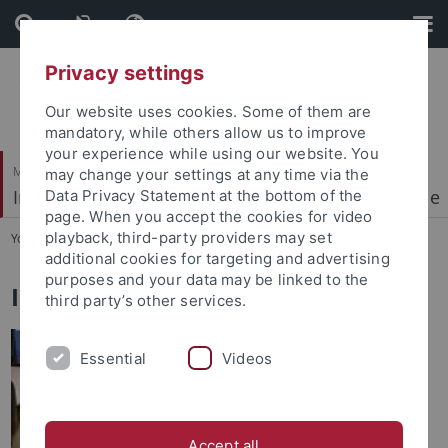
Skip
Skip
to
to
content
footer
Privacy settings
Our website uses cookies. Some of them are
mandatory, while others allow us to improve
your experience while using our website. You
Mathematisch-Naturwissenschaftliche Fakultät
may change your settings at any time via the
Institut für Physikalische und Theoretische Chemie
Data Privacy Statement at the bottom of the
page. When you accept the cookies for video
playback, third-party providers may set
You are here:
Startseite
...
Institutsangehörige
additional cookies for targeting and advertising
purposes and your data may be linked to the
IPTC - Institutsangehörige
third party’s other services.
Essential
Videos
Accept all