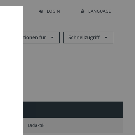
SEARCH
LOGIN
LANGUAGE
Informationen für
Schnellzugriff
diävistik
Didaktik