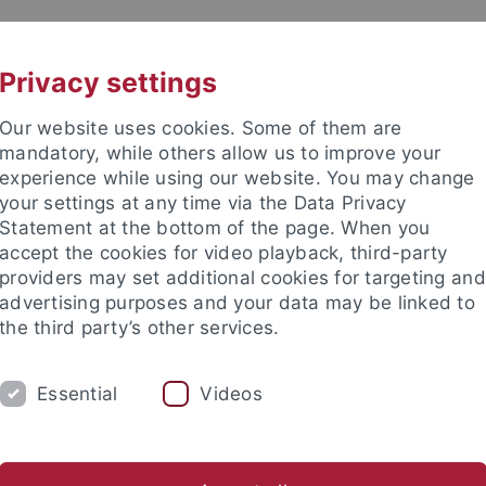
UNI A-Z
KONTAKT
Privacy settings
Our website uses cookies. Some of them are
mandatory, while others allow us to improve your
experience while using our website. You may change
your settings at any time via the Data Privacy
Statement at the bottom of the page. When you
accept the cookies for video playback, third-party
providers may set additional cookies for targeting and
advertising purposes and your data may be linked to
the third party’s other services.
Essential
Videos
RSCHUNG
STUDIUM
INTERNATIONAL
che Literatur
Internationale Literaturen
Germanistische Me