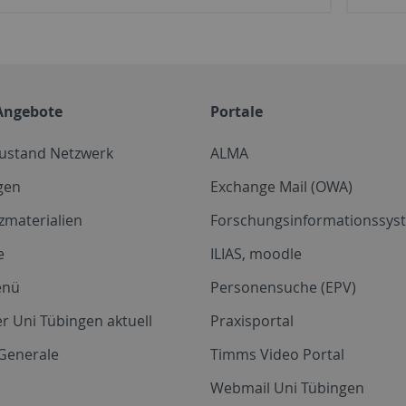
Angebote
Portale
zustand Netzwerk
ALMA
gen
Exchange Mail (OWA)
zmaterialien
Forschungsinformationssyst
e
ILIAS, moodle
enü
Personensuche (EPV)
r Uni Tübingen aktuell
Praxisportal
Generale
Timms Video Portal
Webmail Uni Tübingen