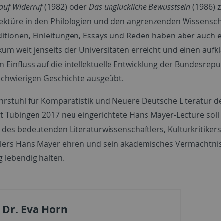
auf Widerruf
(1982) oder
Das unglückliche Bewusstsein
(1986) z
ektüre in den Philologien und den angrenzenden Wissensch
ditionen, Einleitungen, Essays und Reden haben aber auch 
kum weit jenseits der Universitäten erreicht und einen aufk
n Einfluss auf die intellektuelle Entwicklung der Bundesrep
 schwierigen Geschichte ausgeübt.
hrstuhl für Komparatistik und Neuere Deutsche Literatur d
ät Tübingen 2017 neu eingerichtete Hans Mayer-Lecture soll
des bedeutenden Literaturwissenschaftlers, Kulturkritikers
ellers Hans Mayer ehren und sein akademisches Vermächtnis
g lebendig halten.
. Dr. Eva Horn