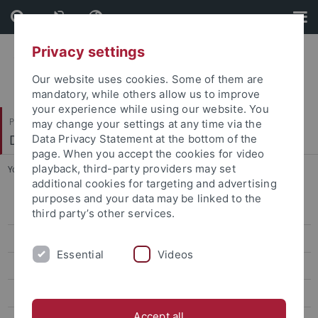
Skip
Skip
to
to
content
footer
Privacy settings
Our website uses cookies. Some of them are
mandatory, while others allow us to improve
your experience while using our website. You
Philosophische Fakultät
may change your settings at any time via the
Deutsches Seminar
Data Privacy Statement at the bottom of the
page. When you accept the cookies for video
playback, third-party providers may set
You are here:
Startseite
...
Tübinger Hans Mayer Lecture
additional cookies for targeting and advertising
purposes and your data may be linked to the
Personen
third party’s other services.
Studium
Essential
Videos
Erasmus+
Projekte
Accept all