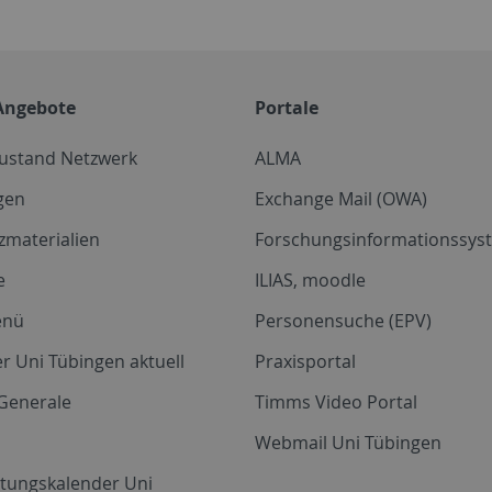
Angebote
Portale
zustand Netzwerk
ALMA
gen
Exchange Mail (OWA)
zmaterialien
Forschungsinformationssyst
e
ILIAS, moodle
enü
Personensuche (EPV)
r Uni Tübingen aktuell
Praxisportal
Generale
Timms Video Portal
Webmail Uni Tübingen
ltungskalender Uni