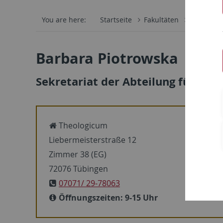
You are here:
Startseite
Fakultäten
Katholisc
Barbara Piotrowska
Sekretariat der Abteilung für Kir
Theologicum
Liebermeisterstraße 12
Zimmer 38 (EG)
72076 Tübingen
07071/ 29-78063
Öffnungszeiten: 9-15 Uhr