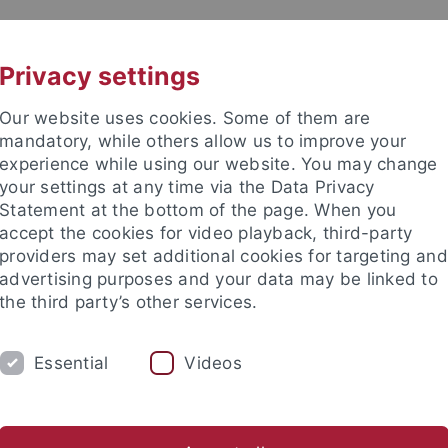
UNI A-Z
KONTAKT
Privacy settings
Our website uses cookies. Some of them are
mandatory, while others allow us to improve your
experience while using our website. You may change
your settings at any time via the Data Privacy
Statement at the bottom of the page. When you
accept the cookies for video playback, third-party
providers may set additional cookies for targeting and
advertising purposes and your data may be linked to
the third party’s other services.
Essential
Videos
CHUNG
schaftliche Mitarbeiter/innen
Prof. Dr. Richard Puza (1943-202