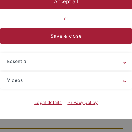
Accept all
h-Theologische Fakultät
Lehrstühle
Kirchenrecht
Abteilun
or
Save & close
chenrecht
Essential
Videos
Legal details
Privacy policy