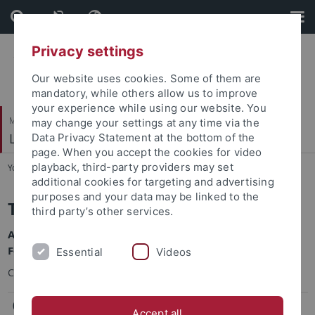
Skip
Skip
to
to
content
footer
Privacy settings
Our website uses cookies. Some of them are
mandatory, while others allow us to improve
your experience while using our website. You
Mathematisch-Naturwissenschaftliche Fakultät
may change your settings at any time via the
Lehrstuhl für Kognitive Neurowissenschaft
Data Privacy Statement at the bottom of the
page. When you accept the cookies for video
playback, third-party providers may set
You are here:
Startseite
...
Winter Term 2020/2021
additional cookies for targeting and advertising
purposes and your data may be linked to the
Teaching
third party’s other services.
All files to the lectures and seminars are in
Ilias
For a complete list of teaching please use
alma-Portal
Essential
Videos
Courses during winter term 2020/2021
(BSc/MSc Studiengang, Lehramt)
Accept all