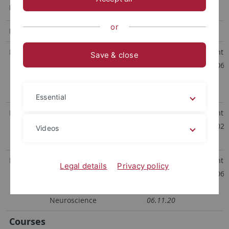
Lectures
or
Lecturer
Topic
Time
Location
Mallot
Vorlesung:
Di 9.30-
Hörsaalzent
Save & close
Einführung in die Neuro-
10.30
Hörsaal N06
und Sinnesphysiologie für
Start
Kognitionswissenschaftler
03.11.20
Essential
Mallot
Vorlesung:
Di 14-15
Hörsaalzent
Integrative Neurobiology:
Start
Hörsaal N02
Videos
Behavior and Cognition
03.11.20
Mallot
Vorlesung:
Fr 11-
Hörsaalzent
Legal details
Privacy policy
Introduction to
12s.t.
Hörsaal N06
Computational
Start
Neuroscience
06.11.20
Courses