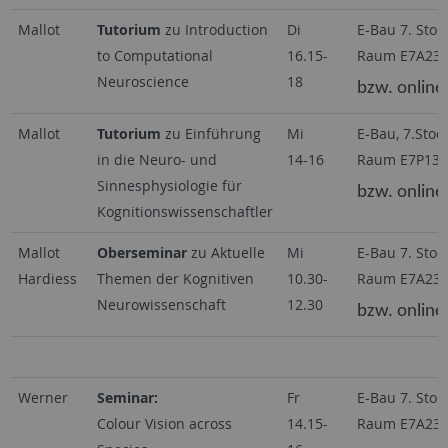
Mallot
Tutorium
zu Introduction
Di
E-Bau 7. Stock
to Computational
16.15-
Raum E7A23
Neuroscience
18
bzw. online
Mallot
Tutorium
zu Einführung
Mi
E-Bau, 7.Stock
in die Neuro- und
14-16
Raum E7P13
Sinnesphysiologie für
bzw. online
Kognitionswissenschaftler
Mallot
Oberseminar
zu Aktuelle
Mi
E-Bau 7. Stock
Hardiess
Themen der Kognitiven
10.30-
Raum E7A23
Neurowissenschaft
12.30
bzw. online
Werner
Seminar:
Fr
E-Bau 7. Stock
Colour Vision across
14.15-
Raum E7A23