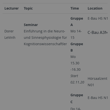
Lecturer
Topic
Time
Location
Gruppe
E-Bau HS N1
Seminar
A
Dorer
Einführung in die Neuro-
Mo 14-
C-Bau A3M
LeVinh
und Sinnesphysiologie für
15
Kognitionswissenschaftler
Gruppe
B
Mo
15.30
-16.30
Start
Hörsaalzent
02.11.20
N01
Gruppe
E-Bau HS N1
C
Do 14-