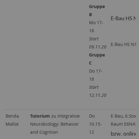
Gruppe
B
E-Bau HS N
Mo 17-
18
Start
E-Bau HS N1
09.11.20
Gruppe
C
Do 17-
18
Start
12.11.20
Benda
Tutorium
zu Integrative
Do
E-Bau, 6.Stock
Mallot
Neurobiology: Behavior
10.15-
Raum E6N43
and Cogntion
12
bzw. online