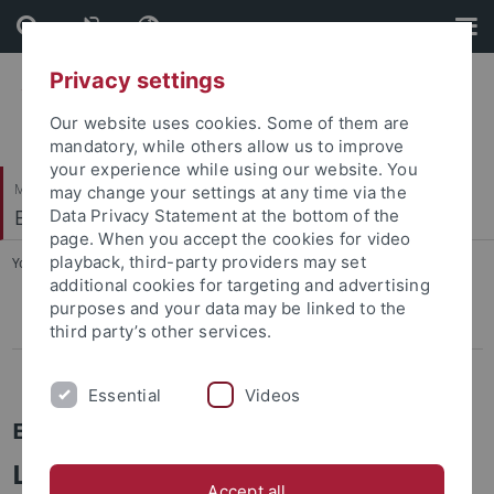
Skip
Skip
to
to
content
footer
Privacy settings
Our website uses cookies. Some of them are
mandatory, while others allow us to improve
your experience while using our website. You
Mathematisch-Naturwissenschaftliche Fakultät
may change your settings at any time via the
Entwicklungspsychologie
Data Privacy Statement at the bottom of the
page. When you accept the cookies for video
playback, third-party providers may set
You are here:
Startseite
...
Forschungsinteressen
additional cookies for targeting and advertising
purposes and your data may be linked to the
Forschungsinteressen
third party’s other services.
Lebenslauf
Essential
Videos
Entwicklungspsychologie
Lisa Heinemann, M. Sc.
Accept all