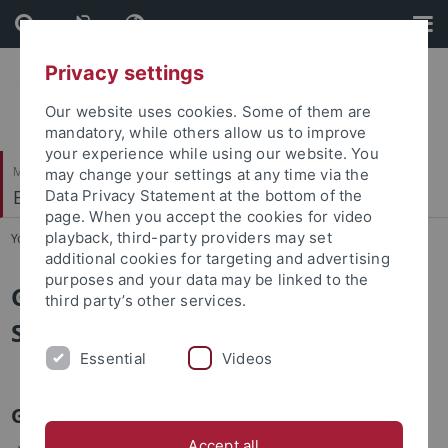
Skip
Skip
to
to
content
footer
Privacy settings
Our website uses cookies. Some of them are
mandatory, while others allow us to improve
your experience while using our website. You
Mathematisch-Naturwissenschaftliche Fakultät
may change your settings at any time via the
Evolutionäre Kognition (Kognitionswissenschaft)
Data Privacy Statement at the bottom of the
page. When you accept the cookies for video
playback, third-party providers may set
You are here:
Startseite
...
Mitarbeiter*innen
additional cookies for targeting and advertising
purposes and your data may be linked to the
Gutachten und Gremien - Verena
third party’s other services.
Seibold
Essential
Videos
Gutachten
Accept all