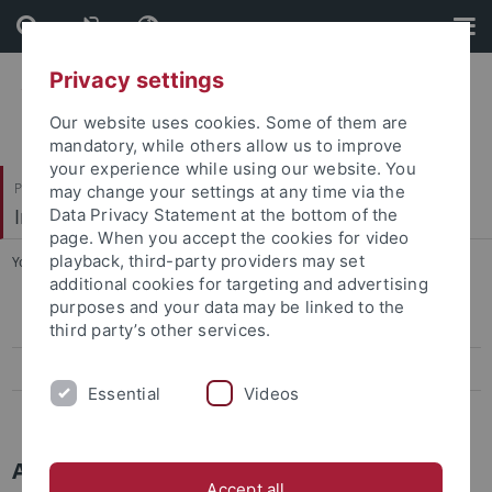
Skip
Skip
to
to
content
footer
Privacy settings
Our website uses cookies. Some of them are
mandatory, while others allow us to improve
your experience while using our website. You
Philosophische Fakultät
may change your settings at any time via the
Institut für die Kulturen des Alten Orients
Data Privacy Statement at the bottom of the
page. When you accept the cookies for video
playback, third-party providers may set
You are here:
Startseite
...
Ägyptologie
additional cookies for targeting and advertising
purposes and your data may be linked to the
Ägyptologie
third party’s other services.
Altorientalische Philologie
Essential
Videos
Vorderasiatische Archäologie und Palästina-Archäologie
Abteilung für Ägyptologie
Accept all