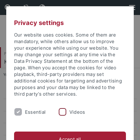
Skip
Skip
to
to
content
footer
Privacy settings
Our website uses cookies. Some of them are
mandatory, while others allow us to improve
your experience while using our website. You
Philosophische Fakultät
may change your settings at any time via the
Kunsthistorisches Institut
Data Privacy Statement at the bottom of the
page. When you accept the cookies for video
playback, third-party providers may set
You are here:
Startseite
...
Prof. Dr. Andrea Worm
additional cookies for targeting and advertising
purposes and your data may be linked to the
Prof. Dr. Megan R. Luke
third party’s other services.
Prof. Dr. Anna Pawlak
Essential
Videos
Prof. Dr. Ernst Seidl
Prof. Dr. Andrea Worm
Accept all