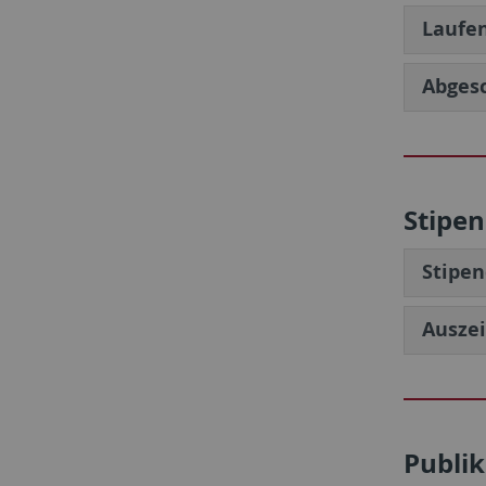
Laufen
Abgesc
Stipe
Stipen
Ausze
Publi