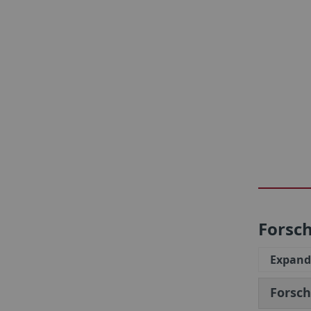
Forsc
Expand 
Forsc