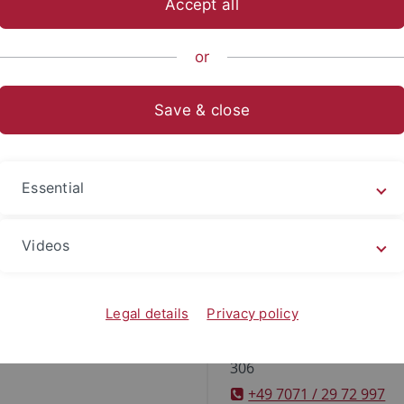
Accept all
ische Fakultät
...
Seminare/Institute
Zeitgeschichte
Inst
or
artin Deuerlein
Save & close
schaftlicher Mitarbeiter
Essential
Kontakt
Videos
Postadresse: Seminar 
Zeitgeschichte, Wilhelmstr
Legal details
Privacy policy
72074 Tübingen
Büro: Wilhelmstr. 12,
306
+49 7071 / 29 72 997