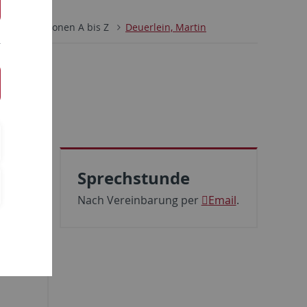
itut
Personen A bis Z
Deuerlein, Martin
Sprechstunde
für
Nach Vereinbarung per
Email
.
. 36,
 Raum