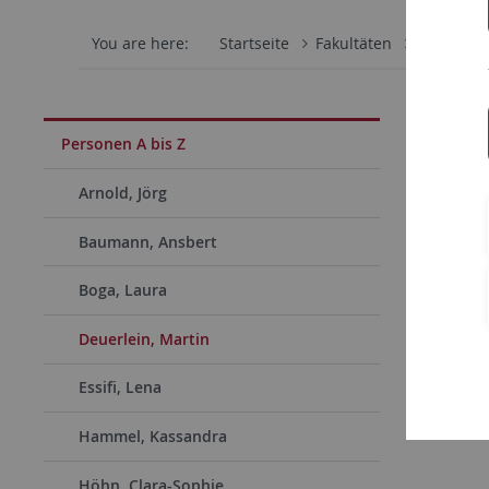
You are here:
Startseite
Fakultäten
Philosoph
Dr. M
Personen A bis Z
Wissen
Arnold, Jörg
Baumann, Ansbert
Boga, Laura
Deuerlein, Martin
Essifi, Lena
Hammel, Kassandra
Höhn, Clara-Sophie