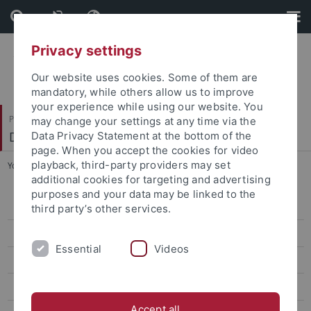
Skip
Skip
to
to
content
footer
Privacy settings
Our website uses cookies. Some of them are
mandatory, while others allow us to improve
your experience while using our website. You
Philosophische Fakultät
may change your settings at any time via the
Deutsches Seminar
Data Privacy Statement at the bottom of the
page. When you accept the cookies for video
playback, third-party providers may set
You are here:
Startseite
...
Tipps und Beratung
additional cookies for targeting and advertising
purposes and your data may be linked to the
Aktuelles
third party’s other services.
Personen
Essential
Videos
Studium
Lehrveranstaltungen
Accept all