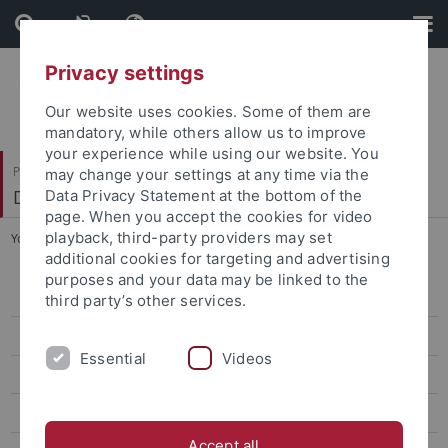
Skip
Skip
to
to
content
footer
Privacy settings
Our website uses cookies. Some of them are
mandatory, while others allow us to improve
your experience while using our website. You
Philosophische Fakultät
may change your settings at any time via the
Deutsches Seminar
Data Privacy Statement at the bottom of the
page. When you accept the cookies for video
playback, third-party providers may set
You are here:
Startseite
...
Berufsfelder
additional cookies for targeting and advertising
purposes and your data may be linked to the
M.A. Germanistische Linguistik
third party’s other services.
Studiengang & Bewerberprofil
Essential
Videos
Linguistik in Tübingen
Studienverlauf
Accept all