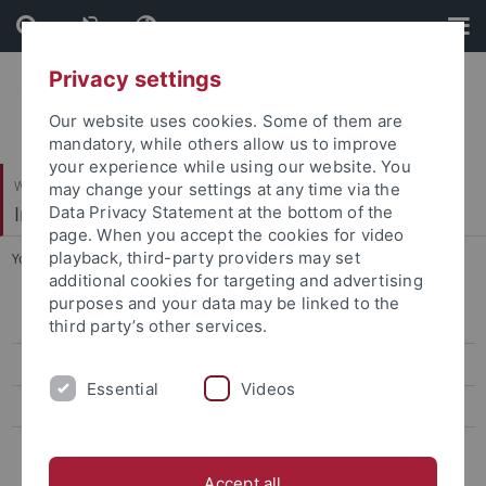
Skip
Skip
to
to
content
footer
Privacy settings
Our website uses cookies. Some of them are
mandatory, while others allow us to improve
your experience while using our website. You
Wirtschafts- und Sozialwissenschaftliche Fakultät
may change your settings at any time via the
Institut für Erziehungswissenschaft
Data Privacy Statement at the bottom of the
page. When you accept the cookies for video
playback, third-party providers may set
You are here:
Startseite
...
Doktorand*innen
additional cookies for targeting and advertising
purposes and your data may be linked to the
Personal
third party’s other services.
Doktorand*innen
Essential
Videos
Forschung
Masterstudiengang
Accept all