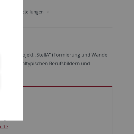
schaft
Abteilungen
n im DFG-Projekt „StellA“ (Formierung und Wandel
wischen idealtypischen Berufsbildern und
ssenschaft
ingen
n.de