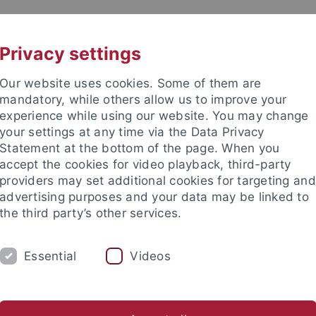
UNI A-Z
KONTAKT
Privacy settings
Our website uses cookies. Some of them are
mandatory, while others allow us to improve your
experience while using our website. You may change
your settings at any time via the Data Privacy
Statement at the bottom of the page. When you
e Fakultät
accept the cookies for video playback, third-party
issenschaft
providers may set additional cookies for targeting and
advertising purposes and your data may be linked to
the third party’s other services.
Essential
Videos
UNG
KARRIERE
ABTEILUNGEN
gogik
Erwachsenenbildung/ Weiterbildung