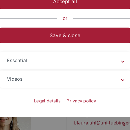
Accept all
ts- und Sozialwissenschaftliche Fakultät
...
Erziehungswissen
or
aura Uhl, M. A.
Save & close
Uhl, M. A.
 ist seit September 2022 als wissenschaftliche Mitarbeiteri
Essential
flicher Tätigkeit in der öffentlichen Erwachsenenbildung z
onsspezifischen Stellenprofilen) beschäftigt.
Videos
Kontakt
Legal details
Privacy policy
Institut für Erziehungswi
Münzgasse 11, 72070 Tüb
laura.uhl
@uni-tuebinge