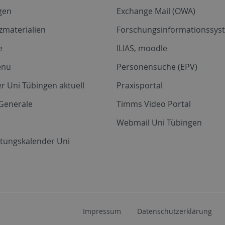
gen
Exchange Mail (OWA)
zmaterialien
Forschungsinformationssyst
e
ILIAS, moodle
enü
Personensuche (EPV)
r Uni Tübingen aktuell
Praxisportal
Generale
Timms Video Portal
Webmail Uni Tübingen
ltungskalender Uni
Impressum
Datenschutzerklärung