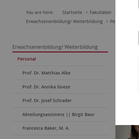
You are here:
Startseite
Fakultäten
Wirtschaf
Erwachsenenbildung/ Weiterbildung
Personal
L
Laura 
Erwachsenenbildung/ Weiterbildung
Laura Uhl
Personal
hauptberu
Prof. Dr. Matthias Alke
organisati
Prof. Dr. Annika Goeze
Prof. Dr. Josef Schrader
Abteilungsassistenz || Birgit Baur
Francesca Baker, M. A.