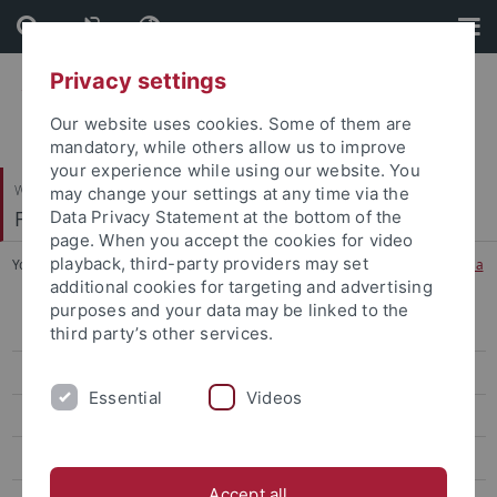
Skip
Skip
to
to
content
footer
Privacy settings
Our website uses cookies. Some of them are
mandatory, while others allow us to improve
your experience while using our website. You
Wirtschafts- und Sozialwissenschaftliche Fakultät
may change your settings at any time via the
Fachbereich Wirtschaftswissenschaft
Data Privacy Statement at the bottom of the
page. When you accept the cookies for video
playback, third-party providers may set
You are here:
Startseite
...
M.Sc. European Management con Pavia
additional cookies for targeting and advertising
purposes and your data may be linked to the
Bachelor
third party’s other services.
Master
Essential
Videos
M.Sc. Accounting and Finance
M.Sc. Data Science in Business and Economics
Accept all