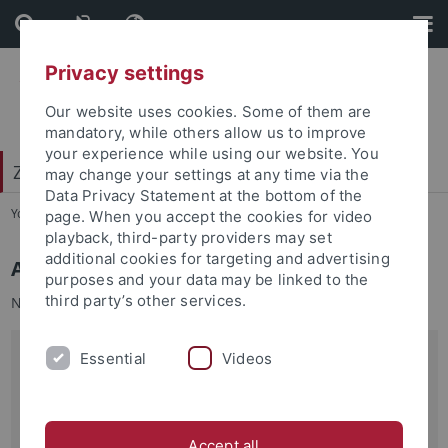
Skip
Skip
to
to
content
footer
Privacy settings
Our website uses cookies. Some of them are
mandatory, while others allow us to improve
your experience while using our website. You
Zentrum für Islamische Theologie (ZITh)
may change your settings at any time via the
Data Privacy Statement at the bottom of the
You are here:
Startseite
...
Stellenausschreibungen
page. When you accept the cookies for video
playback, third-party providers may set
additional cookies for targeting and advertising
Aktuelles
purposes and your data may be linked to the
third party’s other services.
No news available.
Interne Stellenangebote
Essential
Videos
Hinweis:
Um die internen Stellenangebote des Zentrums für
Accept all