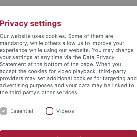
UNI A-Z
KONTAKT
Privacy settings
Our website uses cookies. Some of them are
mandatory, while others allow us to improve your
experience while using our website. You may change
your settings at any time via the Data Privacy
 für Ethik in den Wissenschaft
Statement at the bottom of the page. When you
accept the cookies for video playback, third-party
providers may set additional cookies for targeting and
advertising purposes and your data may be linked to
the third party’s other services.
RE
PUBLIKATIONEN
BIBLIOTHEK
Essential
Videos
EW
Anfahrt
Jahresrückblicke
Förderverein
Stellena
nd Institute
Internationales Zentrum für Ethik in den Wissensc