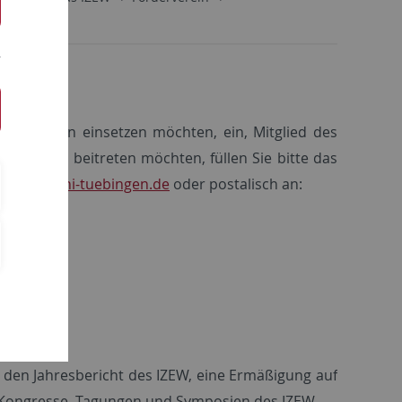
ssenschaften einsetzen möchten, ein, Mitglied des
m Verein beitreten möchten, füllen Sie bitte das
in
@izew.uni-tuebingen.de
oder postalisch an:
V.
enschaften
d den Jahresbericht des IZEW, eine Ermäßigung auf
 Kongresse, Tagungen und Symposien des IZEW.