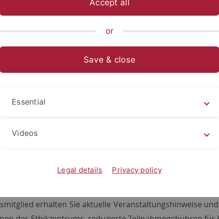
Accept all
or
lied werden
Save & close
 herzlich alle Interessierten, die sich für Ethik in den Wi
u werden. Wenn Sie als regelmäßiges Fördermitglied unsere
ormular
aus und senden es unterschrieben an
foerdervere
Essential
ur Förderung der Ethik in den Wissenschaften e.
Videos
 Cordula Meilinger Brand
ät Tübingen - Internationales Zentrum für Ethik in den Wiss
r. 56
Legal details
Privacy policy
bingen
nsmitglied erhalten Sie aktuelle Veranstaltungshinweise un
onen des Ethikzentrums, reduzierte Teilnahmegebühren für