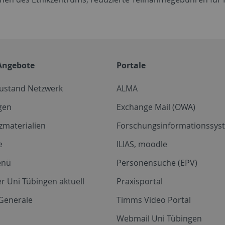
Angebote
Portale
zustand Netzwerk
ALMA
gen
Exchange Mail (OWA)
zmaterialien
Forschungsinformationssyst
e
ILIAS, moodle
enü
Personensuche (EPV)
r Uni Tübingen aktuell
Praxisportal
Generale
Timms Video Portal
Webmail Uni Tübingen