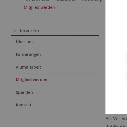
Mitglied werden
Mitg
Förderverein
Wir laden
Über uns
Vereins z
Förderungen
Beitrittsf
Alumniarbeit
Verein z
Mitglied werden
z. Hd. Dr.
Universit
Spenden
Wilhelmst
Kontakt
72074 Tü
Als Verei
Publikati