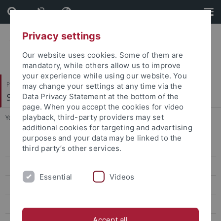
Skip
Skip
to
to
content
footer
Privacy settings
Our website uses cookies. Some of them are
mandatory, while others allow us to improve
your experience while using our website. You
Philosophische Fakultät
may change your settings at any time via the
Seminar für Sprachwissenschaft
Data Privacy Statement at the bottom of the
page. When you accept the cookies for video
playback, third-party providers may set
You are here:
Startseite
...
Theoretische Computerlinguistik
additional cookies for targeting and advertising
purposes and your data may be linked to the
Oberseminar
third party’s other services.
Forschung
Essential
Videos
Projekte
Ressourcen
Accept all