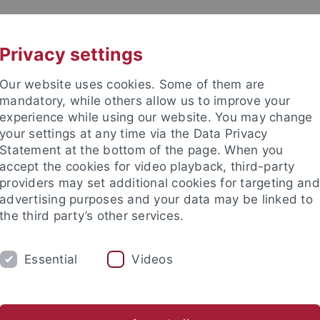
UNI A-Z
KONTAKT
Privacy settings
Our website uses cookies. Some of them are
mandatory, while others allow us to improve your
experience while using our website. You may change
your settings at any time via the Data Privacy
Statement at the bottom of the page. When you
akultät
accept the cookies for video playback, third-party
ologie und Biopharmazie
providers may set additional cookies for targeting and
advertising purposes and your data may be linked to
the third party’s other services.
Essential
Videos
. LUNTER
PROF. DANIELS
PROF. WAH
sch-Naturwissenschaftliche Fakultät
Fachbereiche
Pharmaz