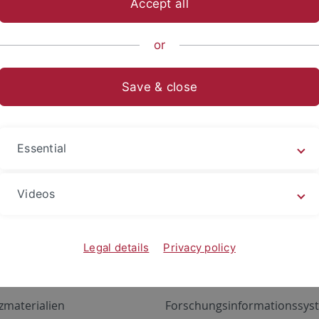
Accept all
Pharmazeutische Technologie
Weiterbildung
or
otheker/ -in im Gebiet "Pharmazeuti
Save & close
 Weiterbildung fiden sie
hier
.
Essential
Videos
Angebote
Portale
Legal details
Privacy policy
zustand Netzwerk
ALMA
gen
Exchange Mail (OWA)
zmaterialien
Forschungsinformationssyst