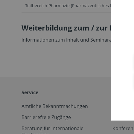
Teilbereich Pharmazie (Pharmazeutisches Institut)
Weiterbildung zum / zur Fachap
Informationen zum Inhalt und Seminarangebot zur
Service
Weitere 
Amtliche Bekanntmachungen
Betriebs
Barrierefreie Zugänge
CD-Vorla
Beratung für internationale
Konferen