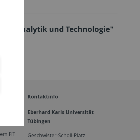
sche Analytik und Technologie"
Kontaktinfo
Eberhard Karls Universität
Tübingen
em FIT
Geschwister-Scholl-Platz