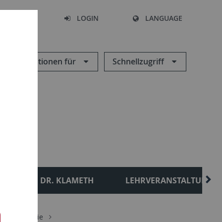
SEARCH
LOGIN
LANGUAGE
Informationen für
Schnellzugriff
L
DR. KLAMETH
LEHRVERANSTALTUNGE
ie/Biochemie