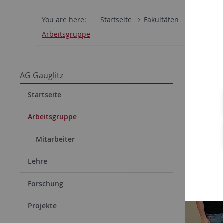
You are here:
Startseite
Fakultäten
Mathemati
Arbeitsgruppe
AK Ga
AG Gauglitz
AK Gau
Startseite
Arbeitsgruppe
Mitarbeiter
Lehre
Forschung
Projekte