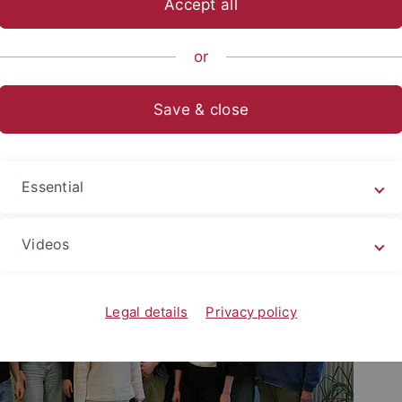
Accept all
sch-Naturwissenschaftliche Fakultät
...
Institute
Physika
or
Save & close
uglitz - Optische Spektroskopi
glitz
Essential
Videos
Legal details
Privacy policy