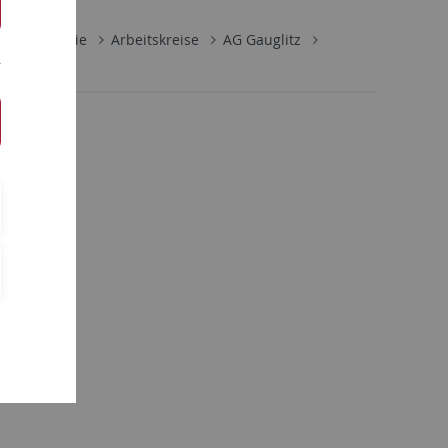
lische Chemie
Arbeitskreise
AG Gauglitz
e