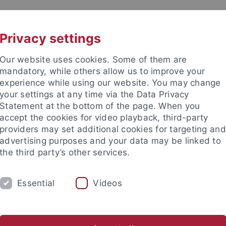
UNI A-Z
KONTAKT
Privacy settings
Our website uses cookies. Some of them are
mandatory, while others allow us to improve your
experience while using our website. You may change
your settings at any time via the Data Privacy
Statement at the bottom of the page. When you
akultät
accept the cookies for video playback, third-party
he und Theoretische Chemie
providers may set additional cookies for targeting and
advertising purposes and your data may be linked to
the third party’s other services.
Essential
Videos
M
FORSCHUNG
ARBEITSKREISE
AG Fink
AG Gauglitz
AG Huhn
AG Lauth
AG Ma