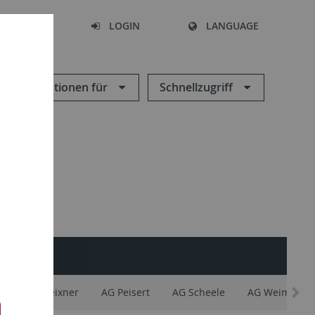
SEARCH
LOGIN
LANGUAGE
Informationen für
Schnellzugriff
INTERN
y
AG Meixner
AG Peisert
AG Scheele
AG Weimar