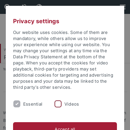
Skip
Skip
to
to
content
footer
Privacy settings
Our website uses cookies. Some of them are
mandatory, while others allow us to improve
your experience while using our website. You
Wirtschafts- und Sozialwissenschaftliche Fakultät
may change your settings at any time via the
Personal und Organisation
Data Privacy Statement at the bottom of the
page. When you accept the cookies for video
playback, third-party providers may set
You are here:
Startseite
...
Gutachten
additional cookies for targeting and advertising
purposes and your data may be linked to the
Sonstige Gutachten
third party’s other services.
Gutachten für Masterstudiengänge
Essential
Videos
Wenn Sie ein Gutachten für einen Auslandsaufenthalt oder ein
Begabten-Stipendium benötigen, informieren Sie sich bitte auf
folgender Seite:
Accept all