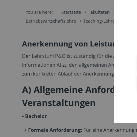
You are here:
Startseite
Fakultäten
Wirtschaf
Betriebswirtschaftslehre
Teaching/Lehre & Service
Anerkennung von Leistungen 
Der Lehrstuhl P&O ist zuständig für die Anerkenn
Informationen A) zu den allgemeinen Anforderun
zum konkreten Ablauf der Anerkennung am Lehrs
A) Allgemeine Anforderu
Veranstaltungen
• Bachelor
Formale Anforderung:
Für eine Anerkennung 