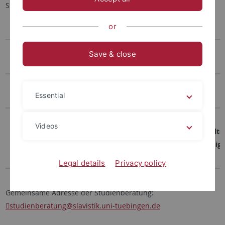
Sprechstunden mit
Studienberatung
angeboten:
or
Zeit
Name
Zimmer
Zuständigkeiten
Mo 15:00–
Dr. Anja
529
allgemeine
Save & close
16:00
Gattnar
Studienberatung
nach
Dr. Olena
533
allgemeine
Essential
Vereinbarung
Saikovska
Studienberatung
Do 13:00-
Anastasiia
534
Beratung zu
Videos
14:00
Sergeeva,
Auslandsaufenthalte
M.A.
Leistungsbescheinig
gem. § 48 BAföG
Legal details
Privacy policy
Gemeinsame Adresse der Studienberatung:
studienberatung
@slavistik.uni-tuebingen.de