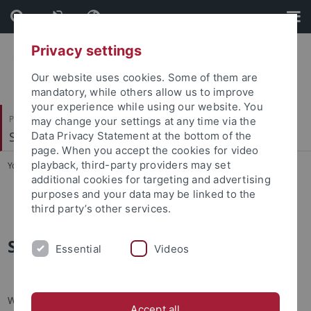
Skip
Skip
to
to
content
footer
Privacy settings
Our website uses cookies. Some of them are
mandatory, while others allow us to improve
your experience while using our website. You
Philosophische Fakultät
may change your settings at any time via the
Slavisches Seminar
Data Privacy Statement at the bottom of the
page. When you accept the cookies for video
playback, third-party providers may set
You are here:
Startseite
...
Studienberatung
additional cookies for targeting and advertising
purposes and your data may be linked to the
Feriensprechstunden
third party’s other services.
Studienberatung
Essential
Videos
Während der
Vorlesungszeit
werden zu folgenden Zeiten
Accept all