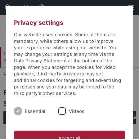
Skip
Skip
to
to
content
footer
Privacy settings
Our website uses cookies. Some of them are
mandatory, while others allow us to improve
your experience while using our website. You
Philosophische Fakultät
may change your settings at any time via the
Slavisches Seminar
Data Privacy Statement at the bottom of the
page. When you accept the cookies for video
playback, third-party providers may set
You are here:
Startseite
...
Promotionen
additional cookies for targeting and advertising
purposes and your data may be linked to the
Promotionen am Slavischen
third party’s other services.
Seminar (von 1966 bis heute)
Essential
Videos
Doktorand/in
Jahr
Titel der Dissertation
Betreue
Kölle, Helmut
1966
Farbe, Licht und Klang in
Müller
der malenden Poesie
Accept all