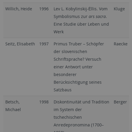
Willich, Heide
1996
Lev L. Kobylinskij-Ėllis. Vom
Kluge
Symbolismus zur
ars sacra
.
Eine Studie über Leben und
Werk
Seitz, Elisabeth
1997
Primus Truber – Schöpfer
Raecke
der slovenischen
Schriftsprache? Versuch
einer Antwort unter
besonderer
Berücksichtigung seines
Satzbaus
Betsch,
1998
Diskontinuität und Tradition
Berger
Michael
im System der
tschechischen
Anredepronomina (1700–