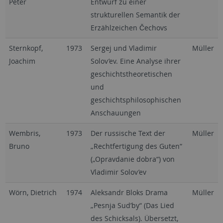
Peter
Entwurf zu einer
strukturellen Semantik der
Erzählzeichen Čechovs
Sternkopf,
1973
Sergej und Vladimir
Müller
Joachim
Solov’ev. Eine Analyse ihrer
geschichtstheoretischen
und
geschichtsphilosophischen
Anschauungen
Wembris,
1973
Der russische Text der
Müller
Bruno
„Rechtfertigung des Guten“
(„Opravdanie dobra“) von
Vladimir Solov’ev
Wörn, Dietrich
1974
Aleksandr Bloks Drama
Müller
„Pesnja Sud’by“ (Das Lied
des Schicksals). Übersetzt,