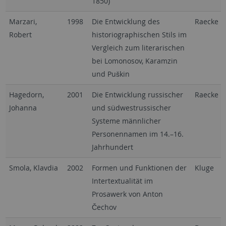
1850)
Marzari,
1998
Die Entwicklung des
Raecke
Robert
historiographischen Stils im
Vergleich zum literarischen
bei Lomonosov, Karamzin
und Puškin
Hagedorn,
2001
Die Entwicklung russischer
Raecke
Johanna
und südwestrussischer
Systeme männlicher
Personennamen im 14.–16.
Jahrhundert
Smola, Klavdia
2002
Formen und Funktionen der
Kluge
Intertextualität im
Prosawerk von Anton
Čechov