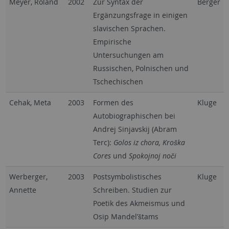
Meyer, Roland
2002
Zur Syntax der
Berger
Ergänzungsfrage in einigen
slavischen Sprachen.
Empirische
Untersuchungen am
Russischen, Polnischen und
Tschechischen
Cehak, Meta
2003
Formen des
Kluge
Autobiographischen bei
Andrej Sinjavskij (Abram
Terc):
Golos iz chora, Kroška
Cores
und
Spokojnoj noči
Werberger,
2003
Postsymbolistisches
Kluge
Annette
Schreiben. Studien zur
Poetik des Akmeismus und
Osip Mandel’štams