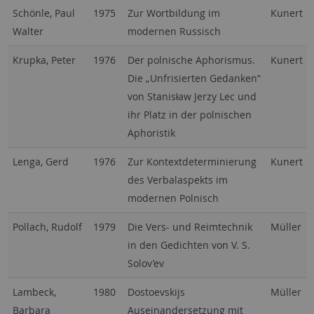
Schönle, Paul
1975
Zur Wortbildung im
Kunert
Walter
modernen Russisch
Krupka, Peter
1976
Der polnische Aphorismus.
Kunert
Die „Unfrisierten Gedanken“
von Stanisław Jerzy Lec und
ihr Platz in der polnischen
Aphoristik
Lenga, Gerd
1976
Zur Kontextdeterminierung
Kunert
des Verbalaspekts im
modernen Polnisch
Pollach, Rudolf
1979
Die Vers- und Reimtechnik
Müller
in den Gedichten von V. S.
Solov’ev
Lambeck,
1980
Dostoevskijs
Müller
Barbara
Auseinandersetzung mit