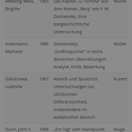
Mettang-Weiß,
1985
Das Kapitel „U Tichona“ aus
Müller
Brigitte
dem Roman „Besy“ von F. M.
Dostoevskij. Eine
textgeschichtliche
Untersuchung
Ackermann,
1986
Dostoevskijs
Müller
Marliese
„Großinquisitor“ in sechs
deutschen Übersetzungen.
Analyse, Kritik, Bewertung
Golubzowa,
1987
Adverb und Sprachstil.
Kunert
Ludmilla
Untersuchungen zur
stilistischen
Differenziertheit,
insbesondere im
lexikalischen Bereich
Dunn, John F.
1988
„Ein Tag“ vom Standpunkt
Kluge