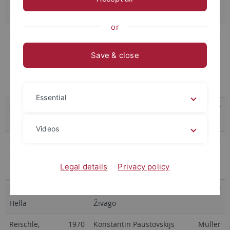
Deržavins
or
Kedves, Georg
1967
Orthodoxie und Gegenwart.
Müller
Die Konzeption der
Save & close
orthodoxen Kultur bei A. M.
Bucharev (Archimandrit
Feodor)
Essential
Scheffler,
1967
Das erotische Sujet in
Müller
Leonore
Puškins Dichtung
Videos
Kirchner,
1968
Die Lebensanschauung Ivan
Müller
Baldur
Aleksejevič Bunins nach
Legal details
Privacy policy
seinem Prosawerk
Gaumnitz,
1969
Die Gedichte des Doktor
Müller
Hella
Živago
Reischle,
1970
Konstantin Paustovskijs
Müller