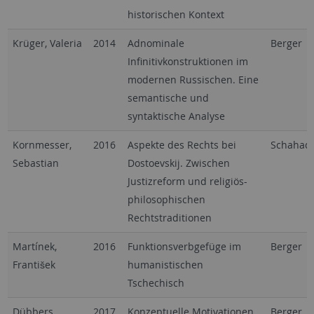
historischen Kontext
Krüger, Valeria
2014
Adnominale
Berger
Infinitivkonstruktionen im
modernen Russischen. Eine
semantische und
syntaktische Analyse
Kornmesser,
2016
Aspekte des Rechts bei
Schahad
Sebastian
Dostoevskij. Zwischen
Justizreform und religiös-
philosophischen
Rechtstraditionen
Martínek,
2016
Funktionsverbgefüge im
Berger
František
humanistischen
Tschechisch
Dübbers,
2017
Konzeptuelle Motivationen
Berger