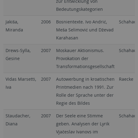
zur Entwicklung von
Bedeutungskategorien
Jakiša,
2006
Bosnientexte. Ivo Andrić,
Schahad
Miranda
Meša Selimović und Dževad
Karahasan
Drews-Sylla,
2007
Moskauer Aktionismus.
Schahad
Gesine
Provokation der
Transformationsgesellschaft
Vidas Marsetti,
2007
Autowerbung in kroatischen
Raecke
Iva
Printmedien nach 1991. Zur
Rolle der Sprache unter der
Regie des Bildes
Staudacher,
2007
Der Seele eine Stimme
Schahad
Diana
geben. Analysen der Lyrik
Vjačeslav Ivanovs im