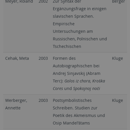
Meyer, Roland
2002
Zur Syntax der
Berger
Ergänzungsfrage in einigen
slavischen Sprachen.
Empirische
Untersuchungen am
Russischen, Polnischen und
Tschechischen
Cehak, Meta
2003
Formen des
Kluge
Autobiographischen bei
Andrej Sinjavskij (Abram
Terc):
Golos iz chora, Kroška
Cores
und
Spokojnoj noči
Werberger,
2003
Postsymbolistisches
Kluge
Annette
Schreiben. Studien zur
Poetik des Akmeismus und
Osip Mandel’štams