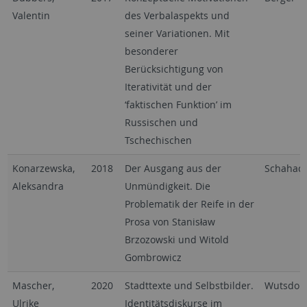
Valentin
des Verbalaspekts und
seiner Variationen. Mit
besonderer
Berücksichtigung von
Iterativität und der
‘faktischen Funktion’ im
Russischen und
Tschechischen
Konarzewska,
2018
Der Ausgang aus der
Schahad
Aleksandra
Unmündigkeit. Die
Problematik der Reife in der
Prosa von Stanisław
Brzozowski und Witold
Gombrowicz
Mascher,
2020
Stadttexte und Selbstbilder.
Wutsdorf
Ulrike
Identitätsdiskurse im