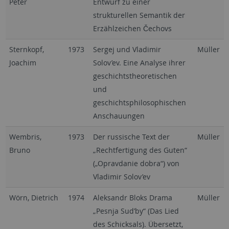
Peter
Entwurf zu einer
strukturellen Semantik der
Erzählzeichen Čechovs
Sternkopf,
1973
Sergej und Vladimir
Müller
Joachim
Solov’ev. Eine Analyse ihrer
geschichtstheoretischen
und
geschichtsphilosophischen
Anschauungen
Wembris,
1973
Der russische Text der
Müller
Bruno
„Rechtfertigung des Guten“
(„Opravdanie dobra“) von
Vladimir Solov’ev
Wörn, Dietrich
1974
Aleksandr Bloks Drama
Müller
„Pesnja Sud’by“ (Das Lied
des Schicksals). Übersetzt,