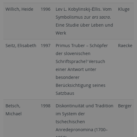
Willich, Heide
1996
Lev L. Kobylinskij-Ėllis. Vom
Kluge
Symbolismus zur
ars sacra
.
Eine Studie über Leben und
Werk
Seitz, Elisabeth
1997
Primus Truber – Schöpfer
Raecke
der slovenischen
Schriftsprache? Versuch
einer Antwort unter
besonderer
Berücksichtigung seines
Satzbaus
Betsch,
1998
Diskontinuität und Tradition
Berger
Michael
im System der
tschechischen
Anredepronomina (1700–