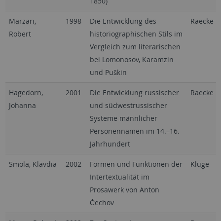
1850)
Marzari,
1998
Die Entwicklung des
Raecke
Robert
historiographischen Stils im
Vergleich zum literarischen
bei Lomonosov, Karamzin
und Puškin
Hagedorn,
2001
Die Entwicklung russischer
Raecke
Johanna
und südwestrussischer
Systeme männlicher
Personennamen im 14.–16.
Jahrhundert
Smola, Klavdia
2002
Formen und Funktionen der
Kluge
Intertextualität im
Prosawerk von Anton
Čechov