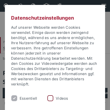
Direkt
Direkt
zum
zur
Inhalt
Fußleiste
Datenschutzeinstellungen
Auf unserer Webseite werden Cookies
verwendet. Einige davon werden zwingend
benötigt, während es uns andere ermöglichen,
Philosophische Fakultät
Ihre Nutzererfahrung auf unserer Webseite zu
Slavisches Seminar
verbessern. Ihre getroffenen Einstellungen
können jederzeit in unserer
Datenschutzerklärung bearbeitet werden. Mit
Sie sind hier:
Startseite
...
Promotionen
den Cookies zur Videowiedergabe werden auch
Cookies des Drittanbieters zu Targeting- und
Promotionen am Slavischen
Werbezwecken gesetzt und Informationen ggf.
mit weiteren Diensten des Drittanbieters
Seminar (von 1966 bis heute)
verknüpft.
Doktorand/in
Jahr
Titel der Dissertation
Betreue
Essentiell
Videos
Kölle, Helmut
1966
Farbe, Licht und Klang in
Müller
der malenden Poesie