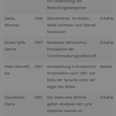
zur Entwicklung von
Bedeutungskategorien
Jakiša,
2006
Bosnientexte. Ivo Andrić,
Schahad
Miranda
Meša Selimović und Dževad
Karahasan
Drews-Sylla,
2007
Moskauer Aktionismus.
Schahad
Gesine
Provokation der
Transformationsgesellschaft
Vidas Marsetti,
2007
Autowerbung in kroatischen
Raecke
Iva
Printmedien nach 1991. Zur
Rolle der Sprache unter der
Regie des Bildes
Staudacher,
2007
Der Seele eine Stimme
Schahad
Diana
geben. Analysen der Lyrik
Vjačeslav Ivanovs im