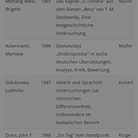
Mettang-Weiß,
1985
Das Kapitel „U Tichona“ aus
Müller
Brigitte
dem Roman „Besy“ von F. M.
Dostoevskij. Eine
textgeschichtliche
Untersuchung
Ackermann,
1986
Dostoevskijs
Müller
Marliese
„Großinquisitor“ in sechs
deutschen Übersetzungen.
Analyse, Kritik, Bewertung
Golubzowa,
1987
Adverb und Sprachstil.
Kunert
Ludmilla
Untersuchungen zur
stilistischen
Differenziertheit,
insbesondere im
lexikalischen Bereich
Dunn, John F.
1988
„Ein Tag“ vom Standpunkt
Kluge