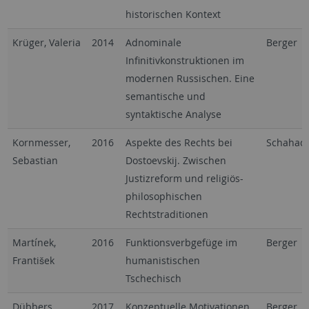
historischen Kontext
Krüger, Valeria
2014
Adnominale
Berger
Infinitivkonstruktionen im
modernen Russischen. Eine
semantische und
syntaktische Analyse
Kornmesser,
2016
Aspekte des Rechts bei
Schahad
Sebastian
Dostoevskij. Zwischen
Justizreform und religiös-
philosophischen
Rechtstraditionen
Martínek,
2016
Funktionsverbgefüge im
Berger
František
humanistischen
Tschechisch
Dübbers,
2017
Konzeptuelle Motivationen
Berger