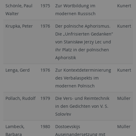
Schönle, Paul
1975
Zur Wortbildung im
Kunert
Walter
modernen Russisch
Krupka, Peter
1976
Der polnische Aphorismus.
Kunert
Die „Unfrisierten Gedanken“
von Stanisław Jerzy Lec und
ihr Platz in der polnischen
Aphoristik
Lenga, Gerd
1976
Zur Kontextdeterminierung
Kunert
des Verbalaspekts im
modernen Polnisch
Pollach, Rudolf
1979
Die Vers- und Reimtechnik
Müller
in den Gedichten von V. S.
Solov’ev
Lambeck,
1980
Dostoevskijs
Müller
Barbara
Auseinandersetzung mit