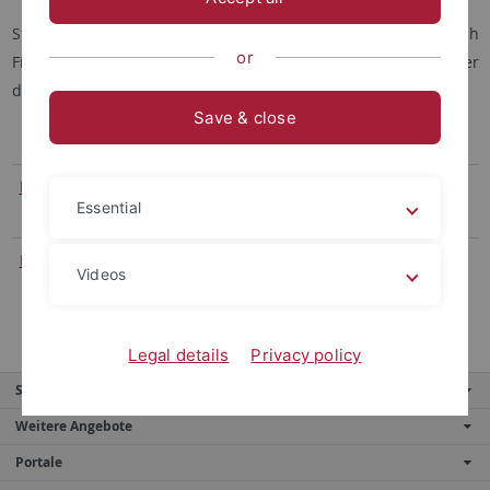
Studierende, die sich für eine Masterarbeit im Bereich
or
Financial Institutions interessieren, können sich über
das zentrale Vergabeverfahren in ILIAS bewerben.
Save & close
Merkblatt
Merkblatt zur Anfertigung wissenschaftlicher
Essential
Texte
Exposé
Hinweise für das Verfassen eines Exposés für
Videos
Masterarbeiten
Legal details
Privacy policy
Service
Weitere Angebote
Portale