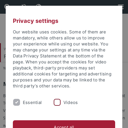
Skip
Skip
to
to
content
footer
Privacy settings
Our website uses cookies. Some of them are
mandatory, while others allow us to improve
your experience while using our website. You
Wirtschafts- und Sozialwissenschaftliche Fakultät
may change your settings at any time via the
Financial Institutions
Data Privacy Statement at the bottom of the
page. When you accept the cookies for video
playback, third-party providers may set
You are here:
Startseite
...
Masterarbeit
additional cookies for targeting and advertising
purposes and your data may be linked to the
Masterarbeit
third party’s other services.
Bitte beachten Sie den
aktuellen Leitfaden
der Universität
Essential
Videos
Tübingen zum Ablauf einer Masterarbeit. ­
Verfolgen Sie ebenso die Ankündigungen der
Studienfachberatung. Bei Unklarheiten zum Vergabeverfahren
wenden Sie sich gerne dorthin.
Accept all