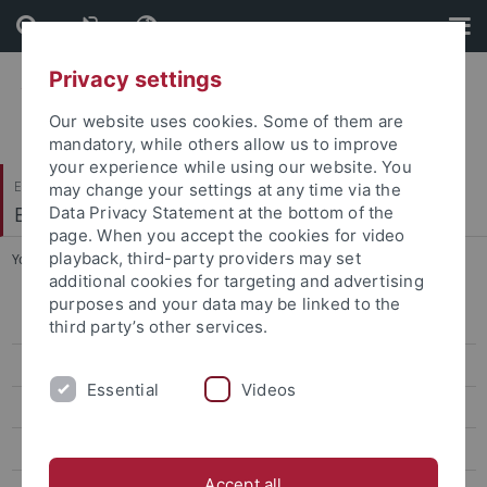
Skip
Skip
to
to
content
footer
Privacy settings
Our website uses cookies. Some of them are
mandatory, while others allow us to improve
your experience while using our website. You
Evangelisch-Theologische Fakultät
may change your settings at any time via the
Biblisch-Archäologisches Institut
Data Privacy Statement at the bottom of the
page. When you accept the cookies for video
playback, third-party providers may set
You are here:
Startseite
...
Team
additional cookies for targeting and advertising
purposes and your data may be linked to the
Ortslage
third party’s other services.
Ziele
Essential
Videos
Projekt
Team
Accept all