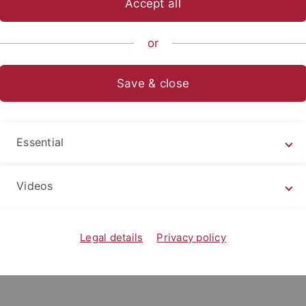
Accept all
e Fakultät
Einrichtungen
Juristisches Seminar
Benutzung
or
r
Save & close
 die Bibliothek (Neue Aula und Alte Physik) mit hineinnehm
Tagesschließfächer und Dauerschließfächer an:
Essential
Videos
Legal details
Privacy policy