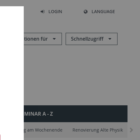
SEARCH
LOGIN
LANGUAGE
Informationen für
Schnellzugriff
SEMINAR A - Z
e
Zugang am Wochenende
Renovierung Alte Physik