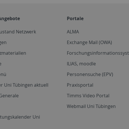
Angebote
Portale
zustand Netzwerk
ALMA
gen
Exchange Mail (OWA)
zmaterialien
Forschungsinformationssyst
e
ILIAS, moodle
enü
Personensuche (EPV)
r Uni Tübingen aktuell
Praxisportal
Generale
Timms Video Portal
Webmail Uni Tübingen
ltungskalender Uni