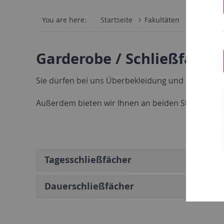
You are here:
Startseite
Fakultäten
Juristisch
Garderobe / Schließfäche
Sie dürfen bei uns Überbekleidung und Taschen in
Außerdem bieten wir Ihnen an beiden Standorten 
Tagesschließfächer
Dauerschließfächer