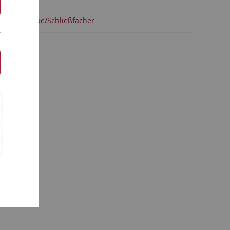
Garderobe/Schließfächer
en.