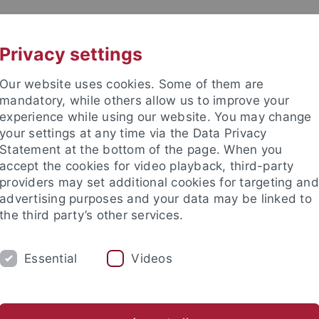
UNI A-Z
KONTAKT
Privacy settings
Our website uses cookies. Some of them are
mandatory, while others allow us to improve your
experience while using our website. You may change
your settings at any time via the Data Privacy
Statement at the bottom of the page. When you
accept the cookies for video playback, third-party
providers may set additional cookies for targeting and
advertising purposes and your data may be linked to
the third party’s other services.
Essential
Videos
LEIHE
LITERATUR
SERVICE/TECHNIK
ze
Buchaufstellung
Führungen/Schulungen
Lehrstühl