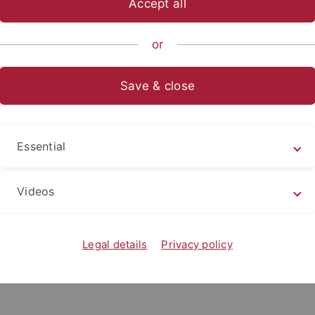
Accept all
sch-Naturwissenschaftliche Fakultät
...
Biologie
Institute
or
Save & close
Essential
n.de
Videos
Legal details
Privacy policy