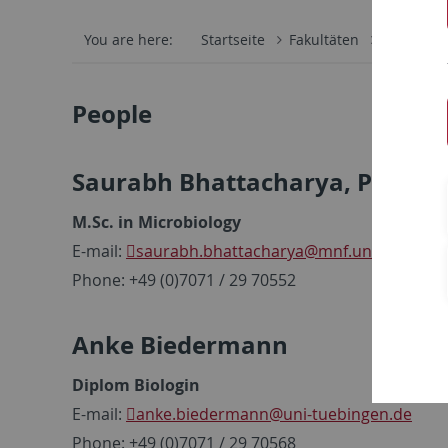
You are here:
Startseite
Fakultäten
Mathemati
People
Saurabh Bhattacharya, Ph.D.
M.Sc. in Microbiology
E-mail:
saurabh.bhattacharya
@mnf.uni-tuebinge
Phone: +49 (0)7071 / 29 70552
Anke Biedermann
Diplom Biologin
E-mail:
anke.biedermann
@uni-tuebingen.de
Phone: +49 (0)7071 / 29 70568