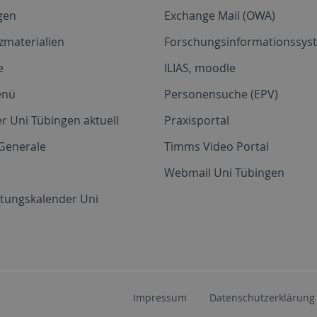
gen
Exchange Mail (OWA)
zmaterialien
Forschungsinformationssyst
e
ILIAS, moodle
enü
Personensuche (EPV)
r Uni Tübingen aktuell
Praxisportal
Generale
Timms Video Portal
Webmail Uni Tübingen
ltungskalender Uni
Impressum
Datenschutzerklärung