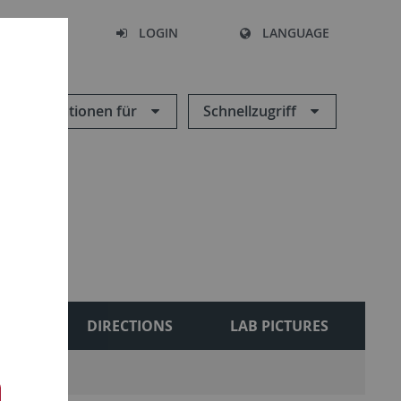
SEARCH
LOGIN
LANGUAGE
Informationen für
Schnellzugriff
IONS
DIRECTIONS
LAB PICTURES