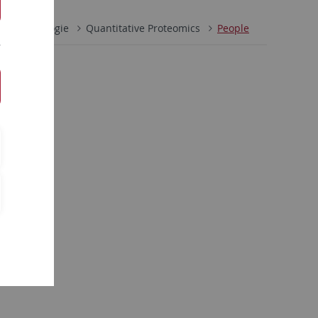
Zellbiologie
Quantitative Proteomics
People