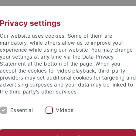
UNI A-Z
KONTAKT
Privacy settings
Our website uses cookies. Some of them are
mandatory, while others allow us to improve your
experience while using our website. You may change
your settings at any time via the Data Privacy
Statement at the bottom of the page. When you
accept the cookies for video playback, third-party
 des Alten Orients
providers may set additional cookies for targeting and
advertising purposes and your data may be linked to
the third party’s other services.
Essential
Videos
M
FORSCHUNG
SAMMLUNGEN
Geschichte des IANES
Bibliothek
Soziale Medien
A