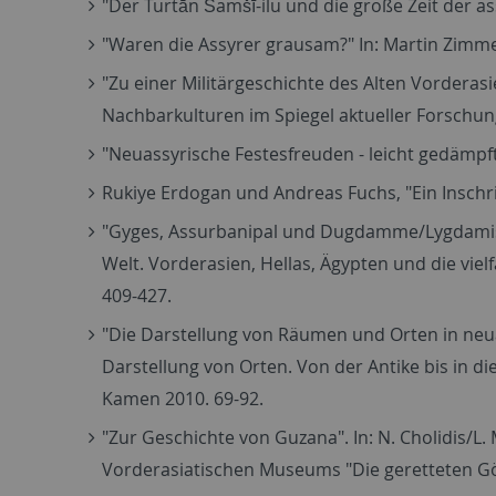
"Der Turtān Šamšī-ilu und die große Zeit der as
"Waren die Assyrer grausam?" In: Martin Zimm
"Zu einer Militärgeschichte des Alten Vorderasi
Nachbarkulturen im Spiegel aktueller Forschun
"Neuassyrische Festesfreuden - leicht gedämpft"
Rukiye Erdogan und Andreas Fuchs, "Ein Inschri
"Gyges, Assurbanipal und Dugdamme/Lygdamis: Abs
Welt. Vorderasien, Hellas, Ägypten und die vi
409-427.
"Die Darstellung von Räumen und Orten in neuas
Darstellung von Orten. Von der Antike bis in d
Kamen 2010. 69-92.
"Zur Geschichte von Guzana". In: N. Cholidis/L.
Vorderasiatischen Museums "Die geretteten Gö