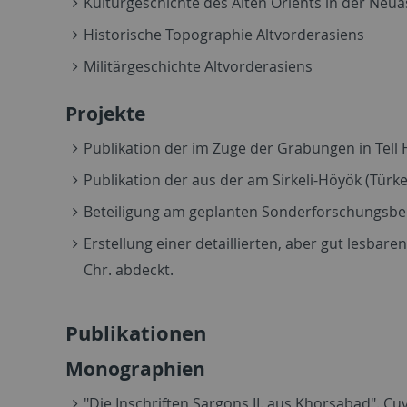
Kulturgeschichte des Alten Orients in der Neu
Historische Topographie Altvorderasiens
Militärgeschichte Altvorderasiens
Projekte
Publikation der im Zuge der Grabungen in Tell 
Publikation der aus der am Sirkeli-Höyök (Tür
Beteiligung am geplanten Sonderforschungsber
Erstellung einer detaillierten, aber gut lesba
Chr. abdeckt.
Publikationen
Monographien
"Die Inschriften Sargons II. aus Khorsabad". Cuv