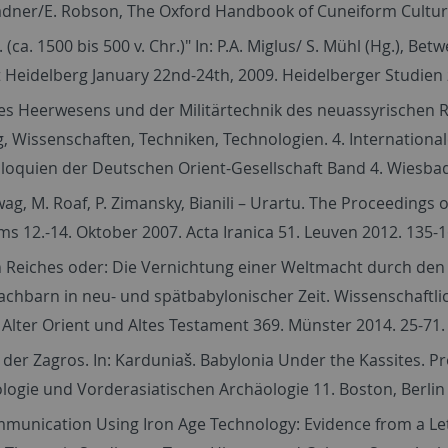
 Radner/E. Robson, The Oxford Handbook of Cuneiform Cultur
. (ca. 1500 bis 500 v. Chr.)" In: P.A. Miglus/ S. Mühl (Hg.), B
t Heidelberg January 22nd-24th, 2009. Heidelberger Studien 
s Heerwesens und der Militärtechnik des neuassyrischen R
, Wissenschaften, Techniken, Technologien. 4. Internationa
olloquien der Deutschen Orient-Gesellschaft Band 4. Wiesba
Hellwag, M. Roaf, P. Zimansky, Bianili – Urartu. The Proceedi
12.-14. Oktober 2007. Acta Iranica 51. Leuven 2012. 135-1
 Reiches oder: Die Vernichtung einer Weltmacht durch den 
chbarn in neu- und spätbabylonischer Zeit. Wissenschaftli
 Alter Orient und Altes Testament 369. Münster 2014. 25-71.
 der Zagros. In: Karduniaš. Babylonia Under the Kassites. 
ologie und Vorderasiatischen Archäologie 11. Boston, Berlin
unication Using Iron Age Technology: Evidence from a Lette