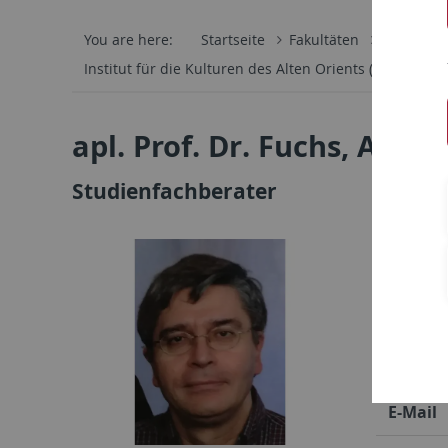
You are here:
Startseite
Fakultäten
Philosoph
Institut für die Kulturen des Alten Orients (IANES)
I
apl. Prof. Dr. Fuchs, Andre
Studienfachberater
Adress
Telefon
E-Mail