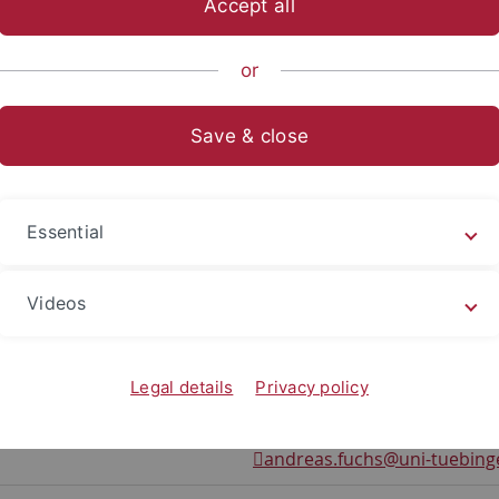
Accept all
ische Fakultät
Fachbereiche
Altertums- und Kunstwissensch
or
nstitut
Team
Save & close
as
Essential
e
Burgsteige 11
Videos
Zimmer 244
72070 Tübingen
Legal details
Privacy policy
29-77148
andreas.fuchs
@uni-tuebing