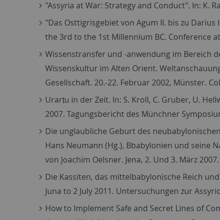
"Assyria at War: Strategy and Conduct". In: K.
"Das Osttigrisgebiet von Agum II. bis zu Darius I
the 3rd to the 1st Millennium BC. Conference a
Wissenstransfer und -anwendung im Bereich de
Wissenskultur im Alten Orient. Weltanschauung
Gesellschaft. 20.-22. Februar 2002, Münster. C
Urarṭu in der Zeit. In: S. Kroll, C. Gruber, U. 
2007. Tagungsbericht des Münchner Symposiums 
Die unglaubliche Geburt des neubabylonischen
Hans Neumann (Hg.), Bbabylonien und seine Na
von Joachim Oelsner. Jena, 2. Und 3. März 2007.
Die Kassiten, das mittelbabylonische Reich und
Juna to 2 July 2011. Untersuchungen zur Assyri
How to Implement Safe and Secret Lines of Comm