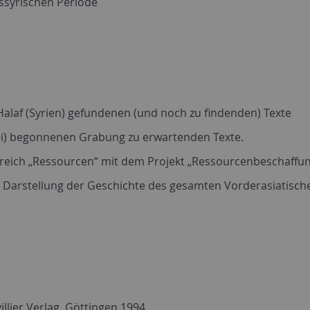
assyrischen Periode
Halaf (Syrien) gefundenen (und noch zu findenden) Texte
kei) begonnenen Grabung zu erwartenden Texte.
eich „Ressourcen“ mit dem Projekt „Ressourcenbeschaffun
ren Darstellung der Geschichte des gesamten Vorderasiatisc
illier Verlag, Göttingen 1994.