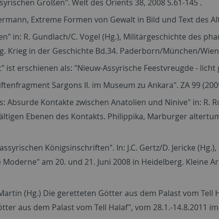
syrischen Großen". Welt des Orients 38, 2008 S.61-145 .
ermann, Extreme Formen von Gewalt in Bild und Text des Al
en" in: R. Gundlach/C. Vogel (Hg.), Militärgeschichte des p
g. Krieg in der Geschichte Bd.34. Paderborn/München/Wien/
 ist erschienen als: "Nieuw-Assyrische Feestvreugde - licht
ftenfragment Sargons II. im Museum zu Ankara". ZA 99 (2009
urde Kontakte zwischen Anatolien und Ninive" in: R. Rolling
elfältigen Ebenen des Kontakts. Philippika, Marburger alte
syrischen Königsinschriften". In: J.C. Gertz/D. Jericke (Hg
ie Moderne" am 20. und 21. Juni 2008 in Heidelberg. Kleine
 Martin (Hg.) Die geretteten Götter aus dem Palast vom Tell
tter aus dem Palast vom Tell Halaf", vom 28.1.-14.8.2011 