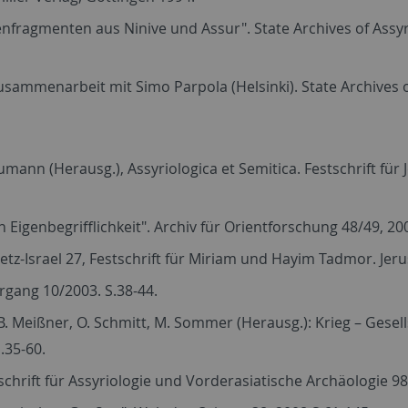
nfragmenten aus Ninive und Assur". State Archives of Assyri
Zusammenarbeit mit Simo Parpola (Helsinki). State Archives of
ann (Herausg.), Assyriologica et Semitica. Festschrift für 
Eigenbegrifflichkeit". Archiv für Orientforschung 48/49, 20
 Eretz-Israel 27, Festschrift für Miriam und Hayim Tadmor. Je
rgang 10/2003. S.38-44.
 B. Meißner, O. Schmitt, M. Sommer (Herausg.): Krieg – Gesell
.35-60.
hrift für Assyriologie und Vorderasiatische Archäologie 98,