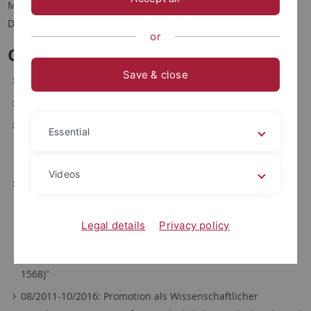
Marktplatz 30
D-73431 Aalen
or
Curriculum Vitae
Save & close
Geboren 1986 in Gera
Abitur 06/2004 und Zivildienst 08/2004-05/2005 in Gera
10/2005-12/2010: Studium der Geschichte und
Essential
Medienwissenschaft an der Universität Trier und an der
Universiteit Utrecht (Magisterstudiengang)
Videos
12/2010 Verleihung des akademischen Grades Magister
Artium / Thema der Magisterarbeit "Bauernkrieg und
Territorialstaat: Eine Chance zur Herrschaftsverdichtung.
Legal details
Privacy policy
Eine Untersuchung der herrschaftlichen Verhältnisse im
elsässischen Barr vor und nach dem Bauernkrieg (1409-
1568)"
08/2011-10/2016: Promotion als Wissenschaftlicher