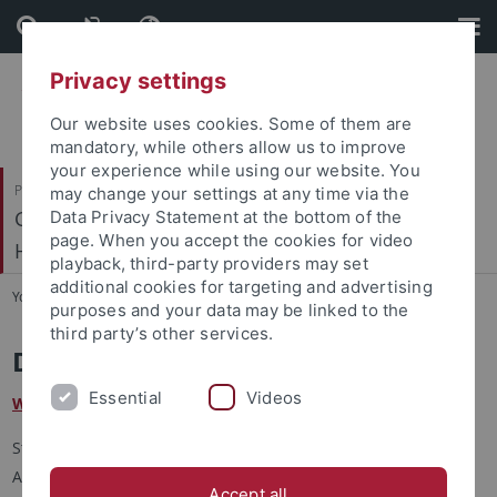
Skip
Skip
to
to
content
footer
Privacy settings
Our website uses cookies. Some of them are
mandatory, while others allow us to improve
your experience while using our website. You
Philosophische Fakultät
may change your settings at any time via the
Geschichtliche Landeskunde und Historische
Data Privacy Statement at the bottom of the
page. When you accept the cookies for video
Hilfswissenschaften
playback, third-party providers may set
additional cookies for targeting and advertising
You are here:
Startseite
...
Ehemalige
purposes and your data may be linked to the
third party’s other services.
Dr. Georg Wendt
Essential
Videos
Wissenschaftlicher Mitarbeiter
Stadt Aalen
Amt für Kultur und Tourismus
Accept all