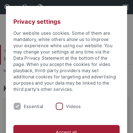
Skip
Skip
to
to
content
footer
Privacy settings
Our website uses cookies. Some of them are
mandatory, while others allow us to improve
your experience while using our website. You
Wirtschafts- und Sozialwissenschaftliche Fakultät
may change your settings at any time via the
Institut für Rechtsextremismusforschung (IRex)
Data Privacy Statement at the bottom of the
page. When you accept the cookies for video
playback, third-party providers may set
You are here:
Startseite
...
Kontakt
additional cookies for targeting and advertising
purposes and your data may be linked to the
Kontakt
third party’s other services.
Sie haben Fragen? Ideen? Interesse an einer
Essential
Videos
Zusammenarbeit?
Kontaktieren Sie uns:
info
@irex.uni-tuebingen.de
Accept all